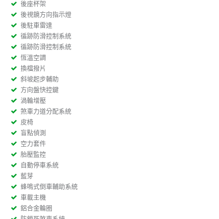
後座杯架
後視鏡方向指示燈
後駐車雷達
循跡防滑控制系統
循跡防滑控制系統
恆溫空調
換檔撥片
斜坡起步輔助
方向盤快控鍵
渦輪增壓
煞車力道分配系統
皮椅
盲點偵測
空力套件
胎壓監控
自動停車系統
藍芽
蜂鳴式倒車輔助系統
車載主機
鋁合金輪圈
防鎖死煞車系統