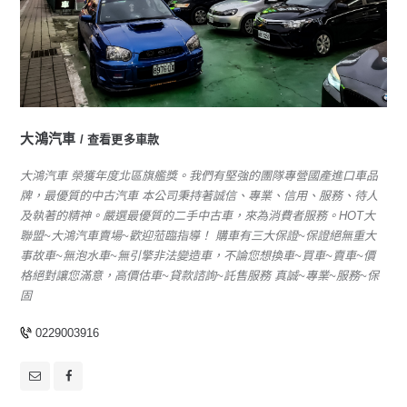
大鴻汽車
查看更多車款
大鴻汽車 榮獲年度北區旗艦獎。我們有堅強的團隊專營國產進口車品
牌，最優質的中古汽車 本公司秉持著誠信、專業、信用、服務、待人
及執著的精神。嚴選最優質的二手中古車，來為消費者服務。HOT大
聯盟~大鴻汽車賣場~歡迎蒞臨指導！ 購車有三大保證~保證絕無重大
事故車~無泡水車~無引擎非法變造車，不論您想換車~買車~賣車~價
格絕對讓您滿意，高價估車~貸款諮詢~託售服務 真誠~專業~服務~保
固
0229003916