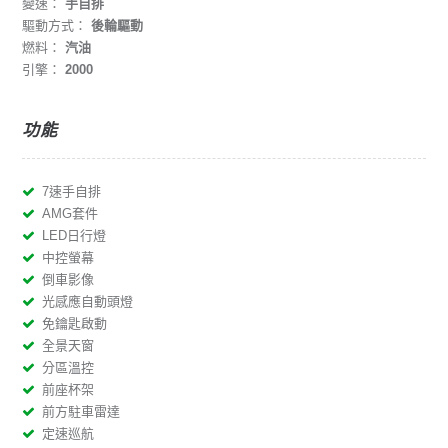
變速：
手自排
驅動方式：
後輪驅動
燃料：
汽油
引擎：
2000
功能
7速手自排
AMG套件
LED日行燈
中控螢幕
倒車影像
光感應自動頭燈
免鑰匙啟動
全景天窗
分區溫控
前座杯架
前方駐車雷達
定速巡航