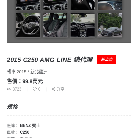
2015 C250 AMG LINE 總代理
新上市
轎車
2015
新北蘆洲
售價：99.8萬元
3723
0
分享
規格
廠牌：
BENZ 賓士
車款：
C250