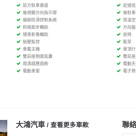
前方駐車雷達
定速巡
後視鏡方向指示燈
後駐車
循跡防滑控制系統
恆溫空
斜坡起步輔助
方向盤
環景影像輔助
皮椅
胎壓監控
藍芽
車載主機
車頂行
雙前座側面氣囊
雙前座
雨滴感應雨刷
電動天
電動車窗
電子煞
大鴻汽車
聯絡
查看更多車款