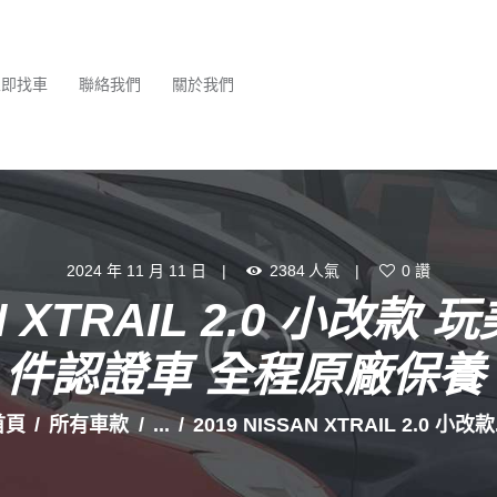
最新消息
服務項目
立即找車
聯絡我們
關於我們
立即找車
聯絡我們
關於我們
2024 年 11 月 11 日
2384
人氣
0
讚
AN XTRAIL 2.0 小改
件認證車 全程原廠保養
首頁
所有車款
...
2019 NISSAN XTRAIL 2.0 小改款.