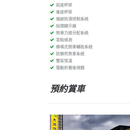
前座杯架
後座杯架
循跡防滑控制系統
抬頭顯示器
煞車力道分配系統
盲點偵測
蜂鳴式倒車輔助系統
防鎖死煞車系統
雙區恆溫
電動折疊後視鏡
預約賞車