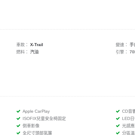
車款：
X-Trail
變速：
手
燃料：
汽油
引擎：
70
Apple CarPlay
CD音
ISOFIX兒童安全椅固定
LED
倒車影像
光感應
全尺寸頭部氣簾
分區溫