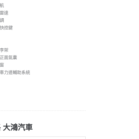
航
雷達
調
快控鍵
李架
正面氣囊
窗
車力道輔助系統
 大鴻汽車