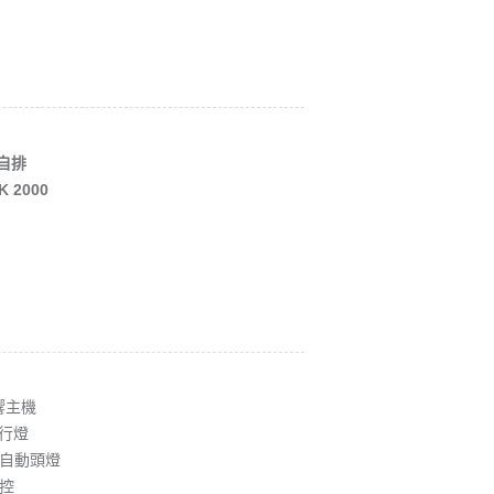
自排
K 2000
響主機
日行燈
自動頭燈
控