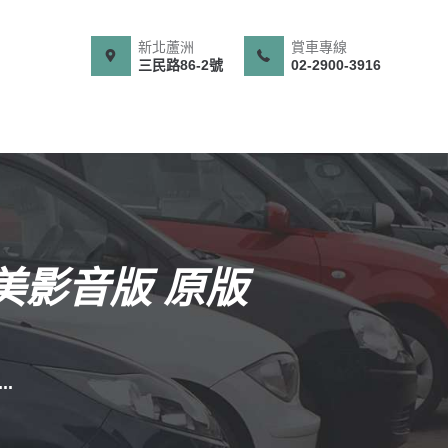
新北蘆洲
賞車專線
三民路86-2號
02-2900-3916
款 玩美影音版 原版
..