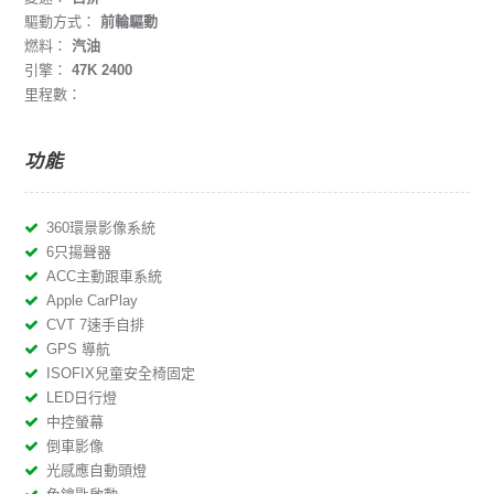
驅動方式：
前輪驅動
燃料：
汽油
引擎：
47K 2400
里程數：
功能
360環景影像系統
6只揚聲器
ACC主動跟車系統
Apple CarPlay
CVT 7速手自排
GPS 導航
ISOFIX兒童安全椅固定
LED日行燈
中控螢幕
倒車影像
光感應自動頭燈