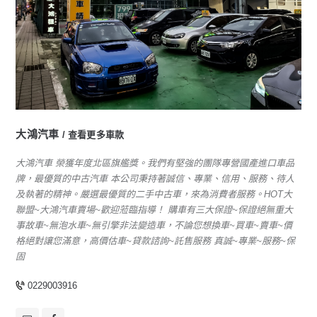
大鴻汽車
查看更多車款
大鴻汽車 榮獲年度北區旗艦獎。我們有堅強的團隊專營國產進口車品
牌，最優質的中古汽車 本公司秉持著誠信、專業、信用、服務、待人
及執著的精神。嚴選最優質的二手中古車，來為消費者服務。HOT大
聯盟~大鴻汽車賣場~歡迎蒞臨指導！ 購車有三大保證~保證絕無重大
事故車~無泡水車~無引擎非法變造車，不論您想換車~買車~賣車~價
格絕對讓您滿意，高價估車~貸款諮詢~託售服務 真誠~專業~服務~保
固
0229003916