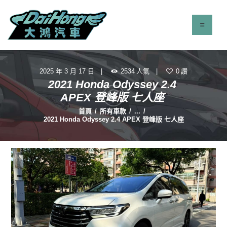
2025 年 3 月 17 日
2534
人氣
0
讚
最新消息
2021 Honda Odyssey 2.4
服務項目
APEX 登峰版 七人座
立即找車
首頁
所有車款
...
2021 Honda Odyssey 2.4 APEX 登峰版 七人座
聯絡我們
關於我們