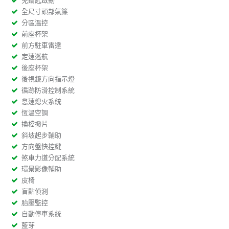
免鑰匙啟動
全尺寸頭部氣簾
分區溫控
前座杯架
前方駐車雷達
定速巡航
後座杯架
後視鏡方向指示燈
循跡防滑控制系統
怠速熄火系統
恆溫空調
換檔撥片
斜坡起步輔助
方向盤快控鍵
煞車力道分配系統
環景影像輔助
皮椅
盲點偵測
胎壓監控
自動停車系統
藍芽