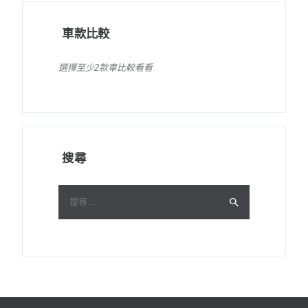
車款比較
選擇至少2款車比較看看
搜尋
搜
尋
關
鍵
字: