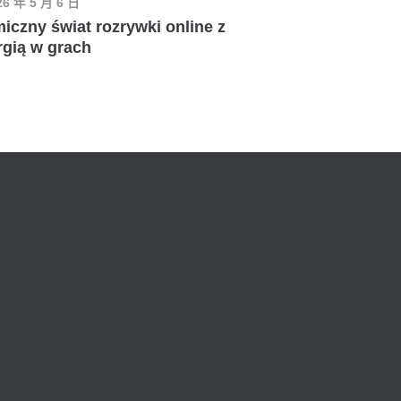
26 年 5 月 6 日
czny świat rozrywki online z
rgią w grach