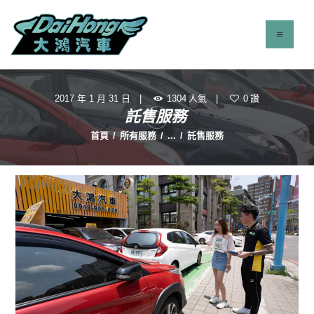
2017 年 1 月 31 日
1304
人氣
0
讚
最新消息
託售服務
服務項目
首頁
所有服務
...
託售服務
立即找車
聯絡我們
關於我們