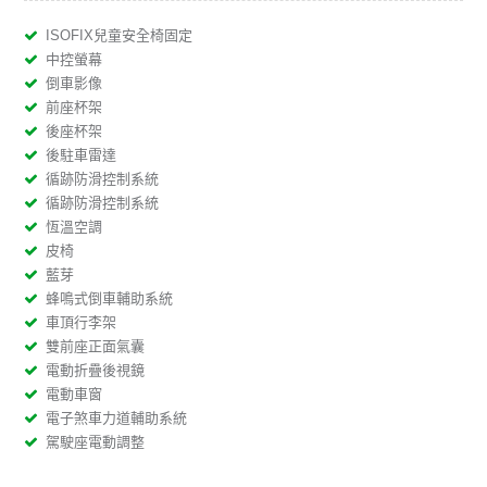
ISOFIX兒童安全椅固定
中控螢幕
倒車影像
前座杯架
後座杯架
後駐車雷達
循跡防滑控制系統
循跡防滑控制系統
恆溫空調
皮椅
藍芽
蜂鳴式倒車輔助系統
車頂行李架
雙前座正面氣囊
電動折疊後視鏡
電動車窗
電子煞車力道輔助系統
駕駛座電動調整