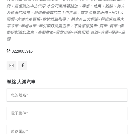
牌，最優質的中古汽車 本公司秉持著誠信、專業、信用、服務、待人
及執著的精神。嚴選最優質的二手中古車，來為消費者服務。HOT大
聯盟~大鴻汽車賣場~歡迎蒞臨指導！ 購車有三大保證~保證絕無重大
事故車~無泡水車~無引擎非法變造車，不論您想換車~買車~賣車~價
格絕對讓您滿意，高價估車~貸款諮詢~託售服務 真誠~專業~服務~保
固
0229003916
聯絡 大鴻汽車