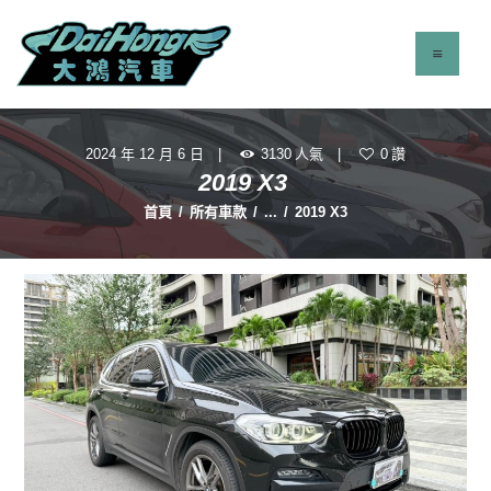
2024 年 12 月 6 日
3130
人氣
0
讚
最新消息
2019 X3
服務項目
首頁
所有車款
...
2019 X3
立即找車
聯絡我們
關於我們