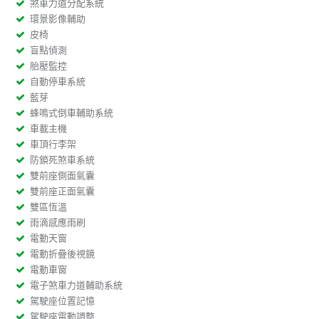
煞車力道分配系統
環景影像輔助
皮椅
盲點偵測
胎壓監控
自動停車系統
藍芽
蜂鳴式倒車輔助系統
車載主機
車頂行李架
防鎖死煞車系統
雙前座側面氣囊
雙前座正面氣囊
雙區恆溫
雨滴感應雨刷
電動天窗
電動折疊後視鏡
電動車窗
電子煞車力道輔助系統
駕駛座位置記憶
駕駛座電動調整