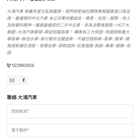
大鴻汽車 榮獲年度北區旗艦獎。我們有堅強的團隊專營國產進口車品
牌，最優質的中古汽車 本公司秉持著誠信、專業、信用、服務、待人
及執著的精神。嚴選最優質的二手中古車，來為消費者服務。HOT大
聯盟~大鴻汽車賣場~歡迎蒞臨指導！ 購車有三大保證~保證絕無重大
事故車~無泡水車~無引擎非法變造車，不論您想換車~買車~賣車~價
格絕對讓您滿意，高價估車~貸款諮詢~託售服務 真誠~專業~服務~保
固
0229003916
聯絡 大鴻汽車