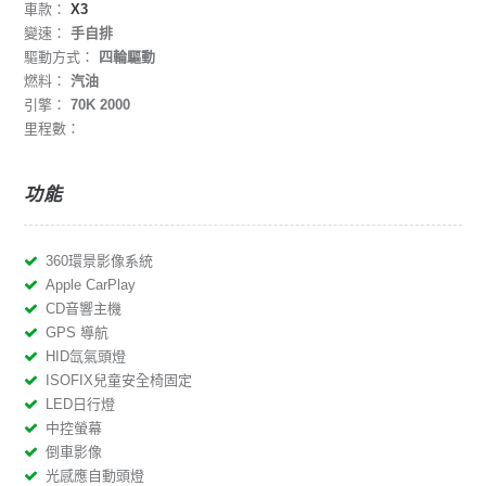
車款：
X3
變速：
手自排
驅動方式：
四輪驅動
燃料：
汽油
引擎：
70K 2000
里程數：
功能
360環景影像系統
Apple CarPlay
CD音響主機
GPS 導航
HID氙氣頭燈
ISOFIX兒童安全椅固定
LED日行燈
中控螢幕
倒車影像
光感應自動頭燈