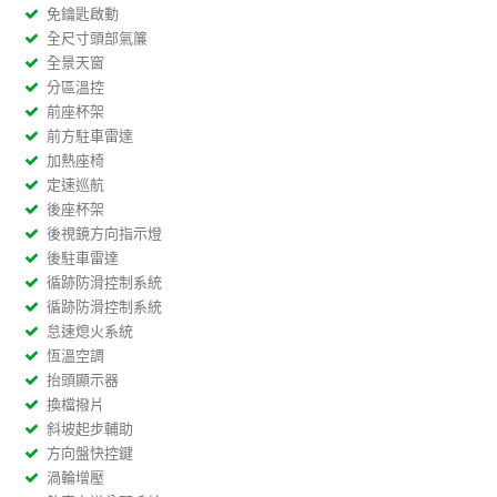
免鑰匙啟動
全尺寸頭部氣簾
全景天窗
分區溫控
前座杯架
前方駐車雷達
加熱座椅
定速巡航
後座杯架
後視鏡方向指示燈
後駐車雷達
循跡防滑控制系統
循跡防滑控制系統
怠速熄火系統
恆溫空調
抬頭顯示器
換檔撥片
斜坡起步輔助
方向盤快控鍵
渦輪增壓