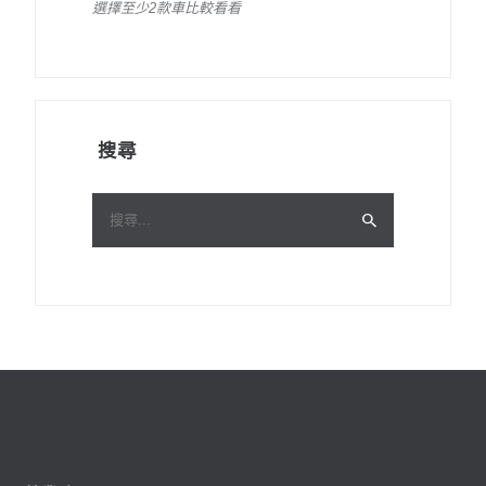
選擇至少2款車比較看看
搜尋
搜
尋
關
鍵
字: