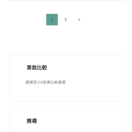
文
PAGE
1
PAGE
2
>
章
分
頁
車款比較
選擇至少2款車比較看看
搜尋