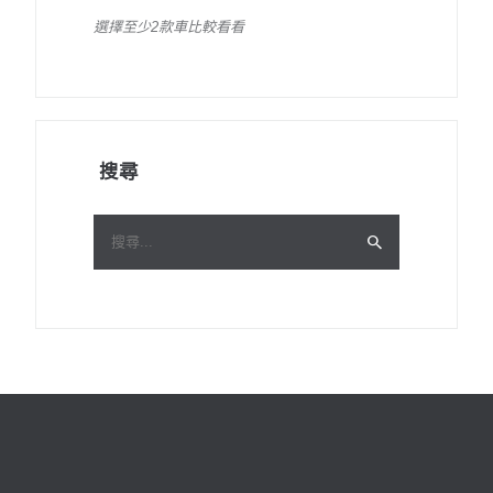
選擇至少2款車比較看看
搜尋
搜
尋
關
鍵
字: