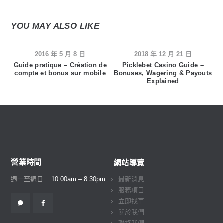
YOU MAY ALSO LIKE
2016 年 5 月 8 日
2018 年 12 月 21 日
Guide pratique – Création de
Picklebet Casino Guide –
compte et bonus sur mobile
Bonuses, Wagering & Payouts
Explained
營業時間
網站導覽
週一至週日
10:00am – 8:30pm
最新消息
服務項目
立即找車
關於我們
聯絡我們