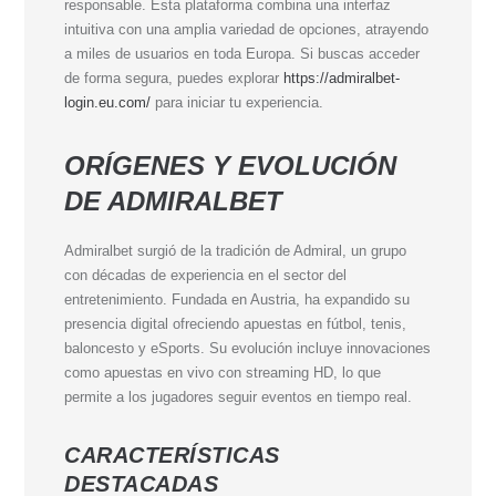
responsable. Esta plataforma combina una interfaz
intuitiva con una amplia variedad de opciones, atrayendo
a miles de usuarios en toda Europa. Si buscas acceder
de forma segura, puedes explorar
https://admiralbet-
login.eu.com/
para iniciar tu experiencia.
ORÍGENES Y EVOLUCIÓN
DE ADMIRALBET
Admiralbet surgió de la tradición de Admiral, un grupo
con décadas de experiencia en el sector del
entretenimiento. Fundada en Austria, ha expandido su
presencia digital ofreciendo apuestas en fútbol, tenis,
baloncesto y eSports. Su evolución incluye innovaciones
como apuestas en vivo con streaming HD, lo que
permite a los jugadores seguir eventos en tiempo real.
CARACTERÍSTICAS
DESTACADAS