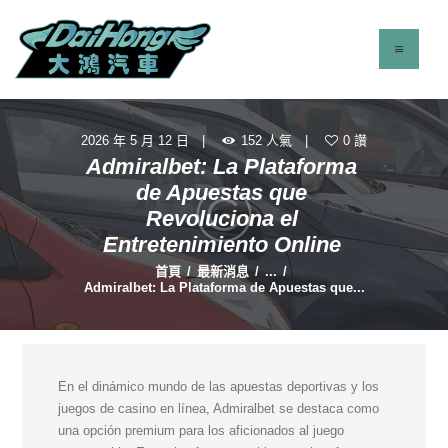
2026 年 5 月 12 日
152
人氣
0
讚
最新消息
Admiralbet: La Plataforma
服務項目
de Apuestas que
Revoluciona el
立即找車
Entretenimiento Online
聯絡我們
首頁
最新消息
...
關於我們
Admiralbet: La Plataforma de Apuestas que...
En el dinámico mundo de las apuestas deportivas y los
juegos de casino en línea, Admiralbet se destaca como
una opción premium para los aficionados al juego