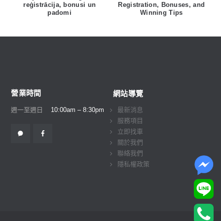
reģistrācija, bonusi un
Registration, Bonuses, and
padomi
Winning Tips
營業時間
網站導覽
週一至週日
10:00am – 8:30pm
最新消息
服務項目
立即找車
關於我們
聯絡我們
隱私權政策