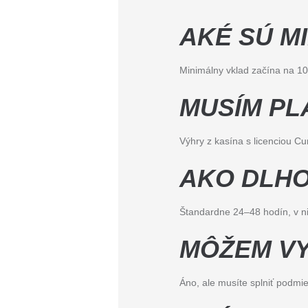
AKÉ SÚ M
Minimálny vklad začína na 10
MUSÍM PL
Výhry z kasína s licenciou C
AKO DLHO
Štandardne 24–48 hodín, v ni
MÔŽEM VY
Áno, ale musíte splniť podmi