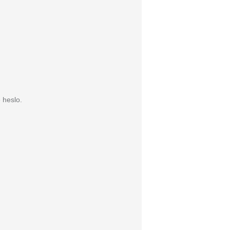
 heslo.