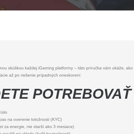
čnou skúškou každej iGaming platformy – táto príručka vám ukáže, ako n
trácie až po riešenie prípadných oneskorení.
DETE POTREBOVAŤ
íslo
pas na overenie totožnosti (KYC)
t za energie, nie starší ako 3 mesiace)
 použili pri vklade (kvôli bezpečnosti)