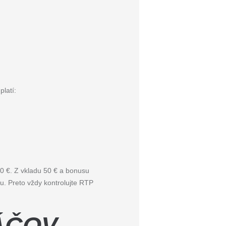
latí:
40 €. Z vkladu 50 € a bonusu
du. Preto vždy kontrolujte RTP
ÁČOV