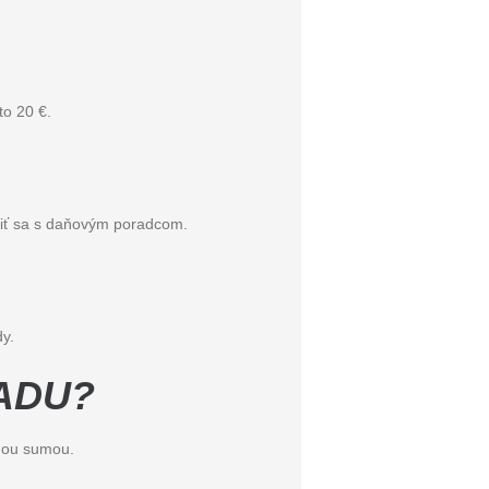
to 20 €.
adiť sa s daňovým poradcom.
y.
ADU?
lnou sumou.