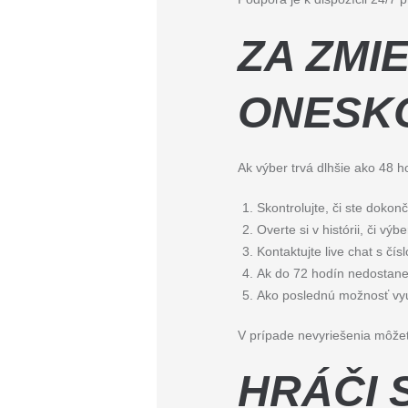
ZA ZMI
ONESK
Ak výber trvá dlhšie ako 48 ho
Skontrolujte, či ste dokonč
Overte si v histórii, či vý
Kontaktujte live chat s čís
Ak do 72 hodín nedostane
Ako poslednú možnosť využ
V prípade nevyriešenia môže
HRÁČI 