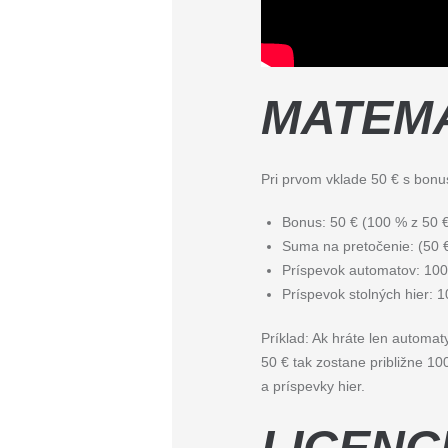
MATEM
Pri prvom vklade 50 € s bonu
Bonus: 50 € (100 % z 50 €
Suma na pretočenie: (50 €
Príspevok automatov: 100
Príspevok stolných hier: 
Príklad: Ak hráte len automat
50 € tak zostane približne 10
a príspevky hier.
LICENC