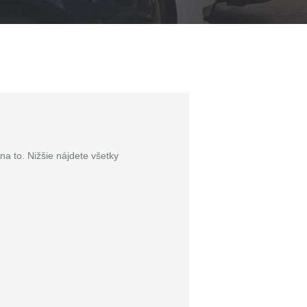
a to. Nižšie nájdete všetky