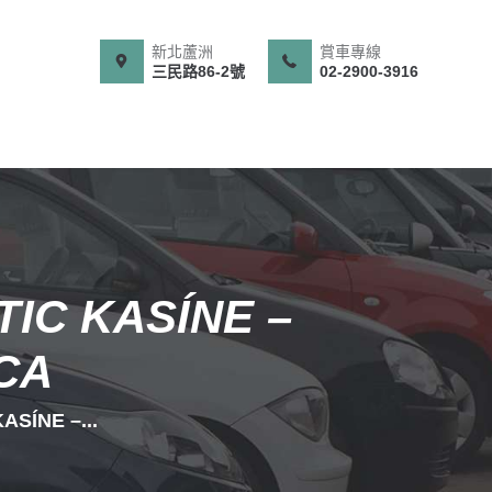
新北蘆洲
賞車專線
三民路86-2號
02-2900-3916
IC KASÍNE –
CA
SÍNE –...