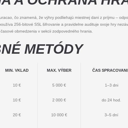
Curacao, čo znamená, že výhry podliehajú miestnej dani z príjmu – odp
žíva 256‑bitové SSL šifrovanie a pravidelne audituje svoje hry nezáv
t a časové obmedzenia v sekcii zodpovedného hrania.
BNÉ METÓDY
MIN. VKLAD
MAX. VÝBER
ČAS SPRACOVAN
10 €
5 000 €
1–3 dni
10 €
2 000 €
do 24 hod.
20 €
10 000 €
3–5 dní