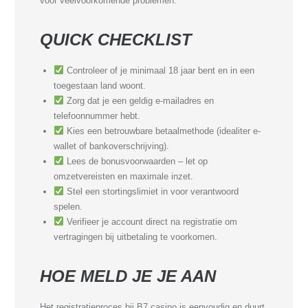
voor veelvoorkomende problemen.
QUICK CHECKLIST
Controleer of je minimaal 18 jaar bent en in een
toegestaan land woont.
Zorg dat je een geldig e-mailadres en
telefoonnummer hebt.
Kies een betrouwbare betaalmethode (idealiter e-
wallet of bankoverschrijving).
Lees de bonusvoorwaarden – let op
omzetvereisten en maximale inzet.
Stel een stortingslimiet in voor verantwoord
spelen.
Verifieer je account direct na registratie om
vertragingen bij uitbetaling te voorkomen.
HOE MELD JE JE AAN
Het registratieproces bij B7 casino is eenvoudig en duurt