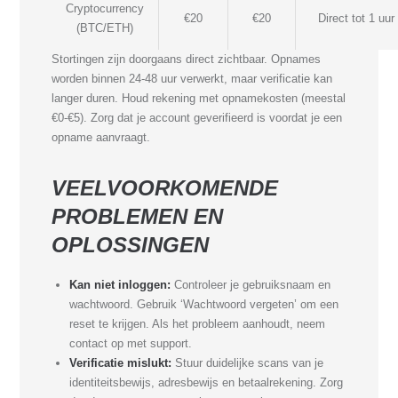
Cryptocurrency
€20
€20
Direct tot 1 uur
(BTC/ETH)
Stortingen zijn doorgaans direct zichtbaar. Opnames
worden binnen 24-48 uur verwerkt, maar verificatie kan
langer duren. Houd rekening met opnamekosten (meestal
€0-€5). Zorg dat je account geverifieerd is voordat je een
opname aanvraagt.
VEELVOORKOMENDE
PROBLEMEN EN
OPLOSSINGEN
Kan niet inloggen:
Controleer je gebruiksnaam en
wachtwoord. Gebruik ‘Wachtwoord vergeten’ om een
reset te krijgen. Als het probleem aanhoudt, neem
contact op met support.
Verificatie mislukt:
Stuur duidelijke scans van je
identiteitsbewijs, adresbewijs en betaalrekening. Zorg