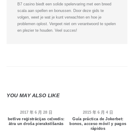
B7 casino biedt een solide spelervaring met een breed
scala aan spellen en bonussen. Door deze gids te
volgen, weet je wat je kunt verwachten en hoe je
problemen oplost. Vergeet niet om verantwoord te spelen
en plezier te houden. Veel succes!
YOU MAY ALSO LIKE
2017 年 6 月 28 日
2015 年 6 月 4 日
betlive reģistrācijas ceļvedis:
Guía práctica de Jokerbet:
ātra un droša pierakstīšanās
bonos, acceso móvil y pagos
rápidos