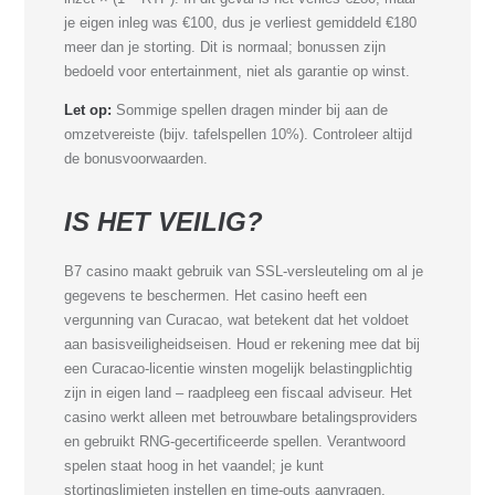
je eigen inleg was €100, dus je verliest gemiddeld €180
meer dan je storting. Dit is normaal; bonussen zijn
bedoeld voor entertainment, niet als garantie op winst.
Let op:
Sommige spellen dragen minder bij aan de
omzetvereiste (bijv. tafelspellen 10%). Controleer altijd
de bonusvoorwaarden.
IS HET VEILIG?
B7 casino maakt gebruik van SSL-versleuteling om al je
gegevens te beschermen. Het casino heeft een
vergunning van Curacao, wat betekent dat het voldoet
aan basisveiligheidseisen. Houd er rekening mee dat bij
een Curacao-licentie winsten mogelijk belastingplichtig
zijn in eigen land – raadpleeg een fiscaal adviseur. Het
casino werkt alleen met betrouwbare betalingsproviders
en gebruikt RNG-gecertificeerde spellen. Verantwoord
spelen staat hoog in het vaandel; je kunt
stortingslimieten instellen en time-outs aanvragen.