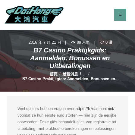
2016 年 7 月 21 日
89
人氣
0
讚
最新消息
B7 Casino Praktijkgids:
服務項目
Aanmelden, Bonussen en
Uitbetalingen
立即找車
首頁
最新消息
...
聯絡我們
B7 Casino Praktijkgids: Aanmelden, Bonussen en...
關於我們
Veel spelers hebben vragen over
https://b7casinonl.net/
voordat ze hun eerste euro storten — hier zijn de eerlijke
antwoorden. Deze gids behandelt alles van registratie tot
uitbetaling, met praktische berekeningen en oplossingen