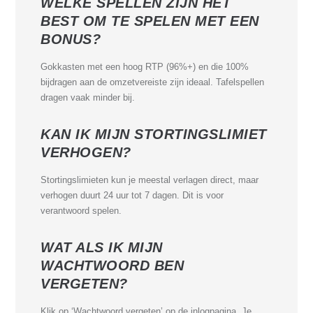
WELKE SPELLEN ZIJN HET
BEST OM TE SPELEN MET EEN
BONUS?
Gokkasten met een hoog RTP (96%+) en die 100%
bijdragen aan de omzetvereiste zijn ideaal. Tafelspellen
dragen vaak minder bij.
KAN IK MIJN STORTINGSLIMIET
VERHOGEN?
Stortingslimieten kun je meestal verlagen direct, maar
verhogen duurt 24 uur tot 7 dagen. Dit is voor
verantwoord spelen.
WAT ALS IK MIJN
WACHTWOORD BEN
VERGETEN?
Klik op ‘Wachtwoord vergeten’ op de inlogpagina. Je