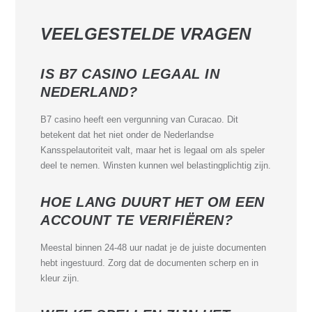
VEELGESTELDE VRAGEN
IS B7 CASINO LEGAAL IN
NEDERLAND?
B7 casino heeft een vergunning van Curacao. Dit
betekent dat het niet onder de Nederlandse
Kansspelautoriteit valt, maar het is legaal om als speler
deel te nemen. Winsten kunnen wel belastingplichtig zijn.
HOE LANG DUURT HET OM EEN
ACCOUNT TE VERIFIËREN?
Meestal binnen 24-48 uur nadat je de juiste documenten
hebt ingestuurd. Zorg dat de documenten scherp en in
kleur zijn.