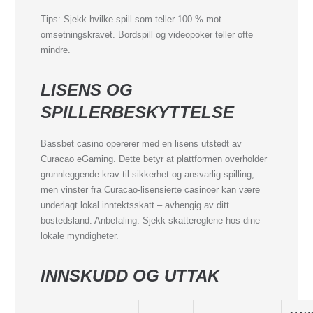
Tips: Sjekk hvilke spill som teller 100 % mot
omsetningskravet. Bordspill og videopoker teller ofte
mindre.
LISENS OG
SPILLERBESKYTTELSE
Bassbet casino opererer med en lisens utstedt av
Curacao eGaming. Dette betyr at plattformen overholder
grunnleggende krav til sikkerhet og ansvarlig spilling,
men vinster fra Curacao-lisensierte casinoer kan være
underlagt lokal inntektsskatt – avhengig av ditt
bostedsland. Anbefaling: Sjekk skattereglene hos dine
lokale myndigheter.
INNSKUDD OG UTTAK