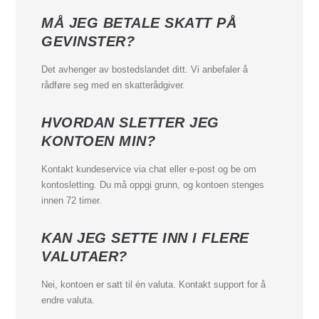
MÅ JEG BETALE SKATT PÅ
GEVINSTER?
Det avhenger av bostedslandet ditt. Vi anbefaler å
rådføre seg med en skatterådgiver.
HVORDAN SLETTER JEG
KONTOEN MIN?
Kontakt kundeservice via chat eller e-post og be om
kontosletting. Du må oppgi grunn, og kontoen stenges
innen 72 timer.
KAN JEG SETTE INN I FLERE
VALUTAER?
Nei, kontoen er satt til én valuta. Kontakt support for å
endre valuta.