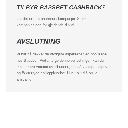
TILBYR BASSBET CASHBACK?
Ja, det er ofte cashback-kampanjer. Sjekk
kampanjesiden for gjeldende tilbud.
AVSLUTNING
Vi har nå dekket de viktigste aspektene ved bonusene
hos Bassbet. Ved å følge denne veiledningen kan du
maksimere verdien av tilbudene, unngå vanlige fallgruver
og få en trygg spillopplevelse. Husk alltid å spille
ansvarlig.