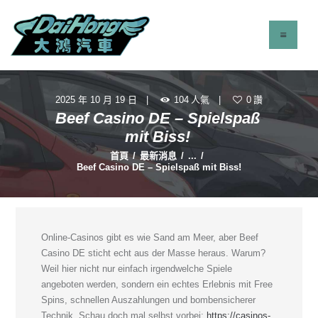
2025 年 10 月 19 日
104
人氣
0
讚
最新消息
Beef Casino DE – Spielspaß
服務項目
mit Biss!
立即找車
首頁
最新消息
...
Beef Casino DE – Spielspaß mit Biss!
聯絡我們
關於我們
Online-Casinos gibt es wie Sand am Meer, aber Beef
Casino DE sticht echt aus der Masse heraus. Warum?
Weil hier nicht nur einfach irgendwelche Spiele
angeboten werden, sondern ein echtes Erlebnis mit Free
Spins, schnellen Auszahlungen und bombensicherer
Technik. Schau doch mal selbst vorbei:
https://casinos-