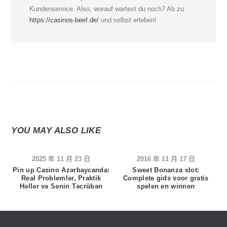
Kundenservice. Also, worauf wartest du noch? Ab zu
https://casinos-beef.de/
und selbst erleben!
YOU MAY ALSO LIKE
2025 年 11 月 23 日
2016 年 11 月 17 日
Pin up Casino Azərbaycanda:
Sweet Bonanza slot:
Real Problemlər, Praktik
Complete gids voor gratis
Həllər və Sənin Təcrübən
spelen en winnen