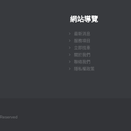
網站導覽
最新消息
服務項目
立即找車
關於我們
聯絡我們
隱私權政策
Reserved