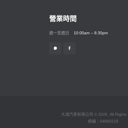
營業時間
週一至週日
10:00am – 8:30pm
大鴻汽車有限公司 © 2026. All Rights 
統編：54860218