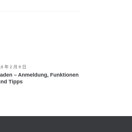
18 年 2 月 9 日
faden – Anmeldung, Funktionen
und Tipps