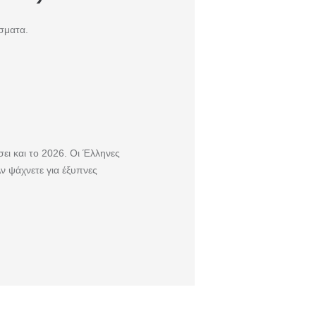
σματα.
ει και το 2026. Οι Έλληνες
 ψάχνετε για έξυπνες