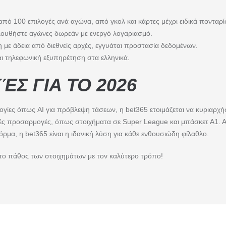
πό 100 επιλογές ανά αγώνα, από γκολ και κάρτες μέχρι ειδικά πονταρί
υθήστε αγώνες δωρεάν με ενεργό λογαριασμό.
 με άδεια από διεθνείς αρχές, εγγυάται προστασία δεδομένων.
αι τηλεφωνική εξυπηρέτηση στα ελληνικά.
ΈΣ ΓΙΑ ΤΟ 2026
ογίες όπως AI για πρόβλεψη τάσεων, η bet365 ετοιμάζεται να κυριαρχήσ
ς προσαρμογές, όπως στοιχήματα σε Super League και μπάσκετ Α1. Αν
όρμα, η bet365 είναι η ιδανική λύση για κάθε ενθουσιώδη φίλαθλο.
 το πάθος των στοιχημάτων με τον καλύτερο τρόπο!