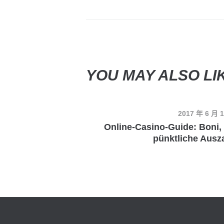
YOU MAY ALSO LI
2017 年 6 月 
Online-Casino-Guide: Boni,
pünktliche Ausz