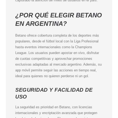
capturado la atención de miles de usuarios en el país.
¿POR QUÉ ELEGIR BETANO
EN ARGENTINA?
Betano ofrece cobertura completa de los deportes más
populares, desde el fútbol local con la Liga Profesional
hasta eventos internacionales como la Champions
League. Los usuarios pueden apostar en vivo, disfrutar
de cuotas competitivas y aprovechar promociones
exclusivas adaptadas al mercado argentino. Además, su
app móvil permite seguir las acciones en tiempo real,
ideal para quienes no quieren perderse ni un gol.
SEGURIDAD Y FACILIDAD DE
USO
La seguridad es prioridad en Betano, con licencias
internacionales y encriptación avanzada que protegen