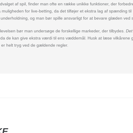
alget af spil, finder man ofte en række unikke funktioner, der forbed
uligheden for live-betting, da det tilføjer et ekstra lag af spænding til 
m underholdning, og man bør spille ansvarligt for at bevare glæden ved 
plevelsen bør man undersøge de forskellige markeder, der tilbydes.
Det 
 da de kan give ekstra værdi til ens væddemål. Husk at læse vilkårene 
 er helt tryg ved de gældende regler.
KE