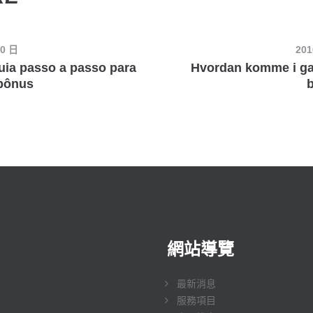
10 日
201
uia passo a passo para
Hvordan komme i gan
 bônus
b
網站導覽
最新消息
服務項目