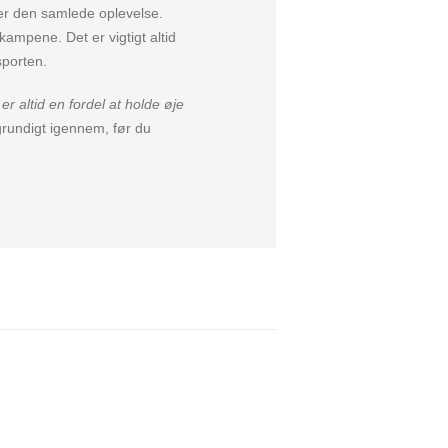
rer den samlede oplevelse.
kampene. Det er vigtigt altid
sporten.
er altid en fordel at holde øje
grundigt igennem, før du