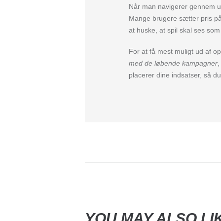
Når man navigerer gennem udv
Mange brugere sætter pris på m
at huske, at spil skal ses so
For at få mest muligt ud af o
med de løbende kampagner
,
placerer dine indsatser, så du
YOU MAY ALSO LI