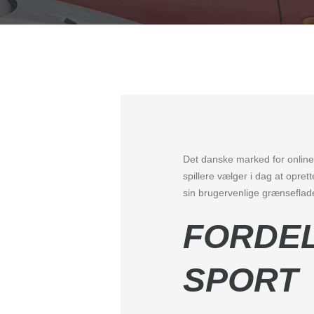
Det danske marked for onlin
spillere vælger i dag at opre
sin brugervenlige grænsefla
FORDEL
SPORT