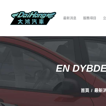
最新消息
服務項目
EN DYBDE
首頁
最新