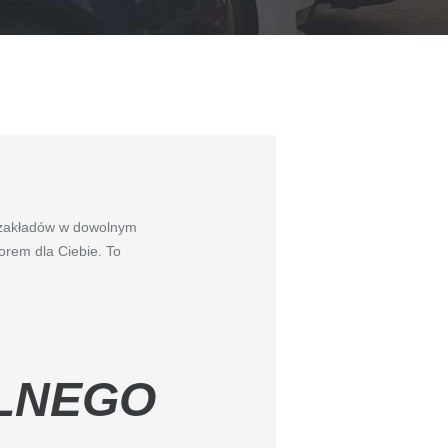
e zakładów w dowolnym
rem dla Ciebie. To
LNEGO