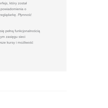
fejs, który został
 powiadomienia o
rzeglądarkę.
Płynność
 się pełną funkcjonalnością
zym zasięgu sieci
sze kursy i możliwość