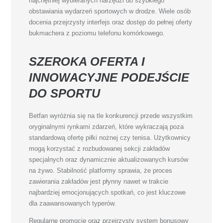
najchętniej wybieranych narzędzi do szybkiego
obstawiania wydarzeń sportowych w drodze. Wiele osób
docenia przejrzysty interfejs oraz dostęp do pełnej oferty
bukmachera z poziomu telefonu komórkowego.
SZEROKA OFERTA I
INNOWACYJNE PODEJŚCIE
DO SPORTU
Betfan wyróżnia się na tle konkurencji przede wszystkim
oryginalnymi rynkami zdarzeń, które wykraczają poza
standardową ofertę piłki nożnej czy tenisa. Użytkownicy
mogą korzystać z rozbudowanej sekcji zakładów
specjalnych oraz dynamicznie aktualizowanych kursów
na żywo. Stabilność platformy sprawia, że proces
zawierania zakładów jest płynny nawet w trakcie
najbardziej emocjonujących spotkań, co jest kluczowe
dla zaawansowanych typerów.
Regularne promocje oraz przejrzysty system bonusowy