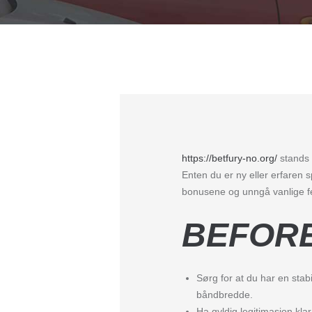
https://betfury-no.org/
stands 
Enten du er ny eller erfaren s
bonusene og unngå vanlige fe
BEFORE
Sørg for at du har en sta
båndbredde.
Ha gyldig legitimasjon klar