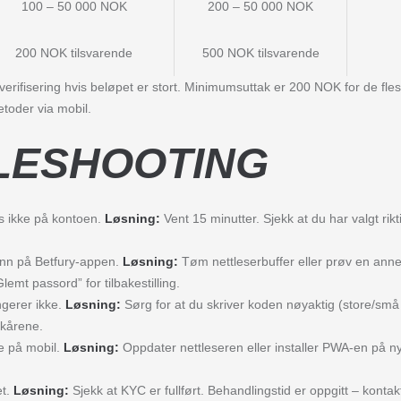
100 – 50 000 NOK
200 – 50 000 NOK
200 NOK tilsvarende
500 NOK tilsvarende
verifisering hvis beløpet er stort. Minimumsuttak er 200 NOK for de fl
etoder via mobil.
LESHOOTING
s ikke på kontoen.
Løsning:
Vent 15 minutter. Sjekk at du har valgt rik
inn på Betfury-appen.
Løsning:
Tøm nettleserbuffer eller prøv en annen
lemt passord” for tilbakestilling.
gerer ikke.
Løsning:
Sørg for at du skriver koden nøyaktig (store/sm
lkårene.
ke på mobil.
Løsning:
Oppdater nettleseren eller installer PWA-en på ny
et.
Løsning:
Sjekk at KYC er fullført. Behandlingstid er oppgitt – kontakt