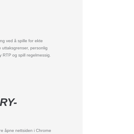
g ved å spille for ekte
 uttaksgrenser, personlig
øy RTP og spill regelmessig.
RY-
are åpne nettsiden i Chrome