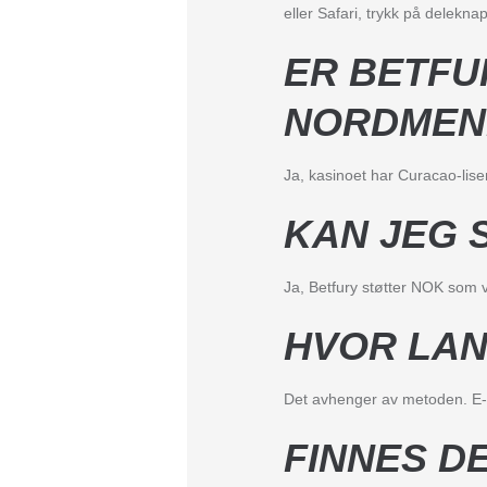
eller Safari, trykk på delekn
ER BETFU
NORDMEN
Ja, kasinoet har Curacao-lis
KAN JEG 
Ja, Betfury støtter NOK som va
HVOR LAN
Det avhenger av metoden. E-lo
FINNES D