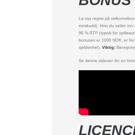
BONUS
La oss regne på velkomstbon
innskudd). Hvis du setter in
96 % RTP (typisk for spillea
bonusen er 1000 NOK, er forv
sjeldenhet).
Viktig:
Beregninge
Se denne videoen for en trinn
LICENC