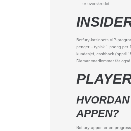
er overskredet.
INSIDE
Betfury-kasinoets VIP-program
penger – typisk 1 poeng per 
kundesjef, cashback (opptil 1
Diamantmedlemmer får også inv
PLAYER
HVORDAN 
APPEN?
Betfury-appen er en progress