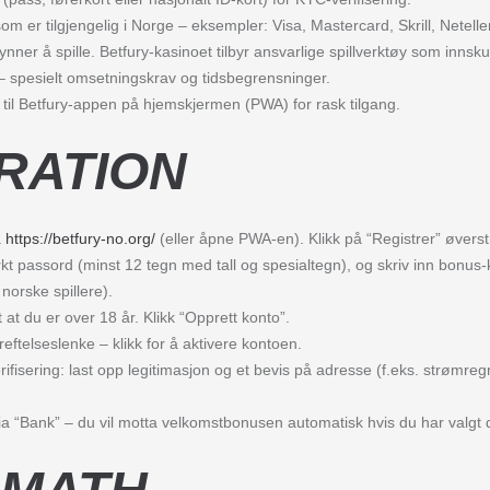
m er tilgjengelig i Norge – eksempler: Visa, Mastercard, Skrill, Neteller
gynner å spille. Betfury-kasinoet tilbyr ansvarlige spillverktøy som inns
 spesielt omsetningskrav og tidsbegrensninger.
 til Betfury-appen på hjemskjermen (PWA) for rask tilgang.
RATION
a
https://betfury-no.org/
(eller åpne PWA-en). Klikk på “Registrer” øverst 
terkt passord (minst 12 tegn med tall og spesialtegn), og skriv inn bonus
norske spillere).
 at du er over 18 år. Klikk “Opprett konto”.
eftelseslenke – klikk for å aktivere kontoen.
rifisering: last opp legitimasjon og et bevis på adresse (f.eks. strømre
via “Bank” – du vil motta velkomstbonusen automatisk hvis du har valgt 