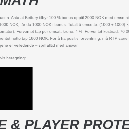
 MATH
usen. Anta at Betfury tilbyr 100 % bonus opptil 2000 NOK med omsetn
n 1000 NOK, får du 1000 NOK i bonus. Totalt å omsette: (1000 + 1000) 
utomater). Forventet tap per omsatt krone: 4 %. Forventet kostnad: 70
entet netto tap 1800 NOK. For å ha positiv forventning, må RTP være 
ne er veiledende – spill alltid med ansvar.
vis beregning:
E & PLAYER PROT