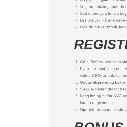
Velg en betalingsmetode so
Sett et budsjett før du be
Les bonusvilkårene nøye –
Hvis du bruker mobil, legg
REGIST
Gå til Betfury-nettsiden vi
Fyll inn e-post, velg et s
valuta (NOK anbefales for 
Godta vilkårene og bekreft
Sjekk e-posten din for bekr
Logg inn og fullfør KYC-ve
kan ta ut gevinster.
Gjør ditt første innskudd 