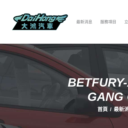
最新消息
服務項目
BETFURY-
GANG 
首頁
最新