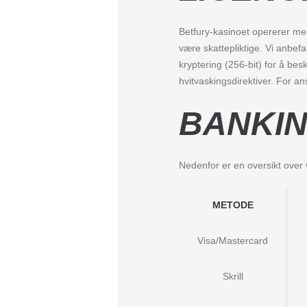
Betfury-kasinoet opererer med
være skattepliktige. Vi anbefa
kryptering (256-bit) for å bes
hvitvaskingsdirektiver. For an
BANKIN
Nedenfor er en oversikt over 
METODE
Visa/Mastercard
Skrill