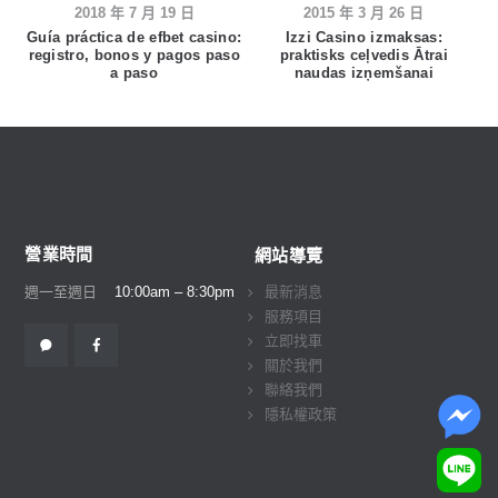
2018 年 7 月 19 日
2015 年 3 月 26 日
Guía práctica de efbet casino:
Izzi Casino izmaksas:
registro, bonos y pagos paso
praktisks ceļvedis Ātrai
a paso
naudas izņemšanai
營業時間
網站導覽
週一至週日
10:00am – 8:30pm
最新消息
服務項目
立即找車
關於我們
聯絡我們
隱私權政策