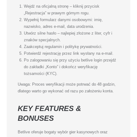
Wejdź na oficjalną stronę – kliknij przycisk
„Rejestracja” w prawym górnym rogu.
Wypełnij formularz danymi osobowymi: imię,
nazwisko, adres e-mail, data urodzenia.
Utwórz silne hasło – najlepiej złożone z liter, cyfr i
znaków specjalnych.
Zaakceptuj regulamin i politykę prywatności.
Potwierdź rejestrację przez link wysłany na e-mail.
Po zalogowaniu się przy użyciu betlive login przejdź
do zakładki „Konto” i dokończ weryfikację
tożsamości (KYC).
Uwaga: Proces weryfikacji może potrwać do 48 godzin,
dlatego warto go wykonać od razu po założeniu konta.
KEY FEATURES &
BONUSES
Betlive oferuje bogaty wybór gier kasynowych oraz