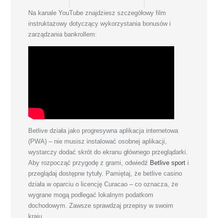
Na kanale YouTube znajdziesz szczegółowy film
instruktażowy dotyczący wykorzystania bonusów i
zarządzania bankrollem:
Betlive działa jako progresywna aplikacja internetowa
(PWA) – nie musisz instalować osobnej aplikacji,
wystarczy dodać skrót do ekranu głównego przeglądarki.
Aby rozpocząć przygodę z grami, odwiedź
Betlive sport
i
przeglądaj dostępne tytuły. Pamiętaj, że betlive casino
działa w oparciu o licencję Curacao – co oznacza, że
wygrane mogą podlegać lokalnym podatkom
dochodowym. Zawsze sprawdzaj przepisy w swoim
kraju.