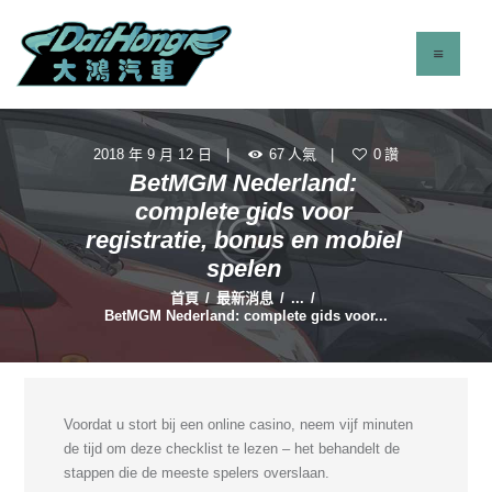
2018 年 9 月 12 日
67
人氣
0
讚
最新消息
BetMGM Nederland:
服務項目
complete gids voor
registratie, bonus en mobiel
立即找車
spelen
聯絡我們
首頁
最新消息
...
關於我們
BetMGM Nederland: complete gids voor...
Voordat u stort bij een online casino, neem vijf minuten
de tijd om deze checklist te lezen – het behandelt de
stappen die de meeste spelers overslaan.