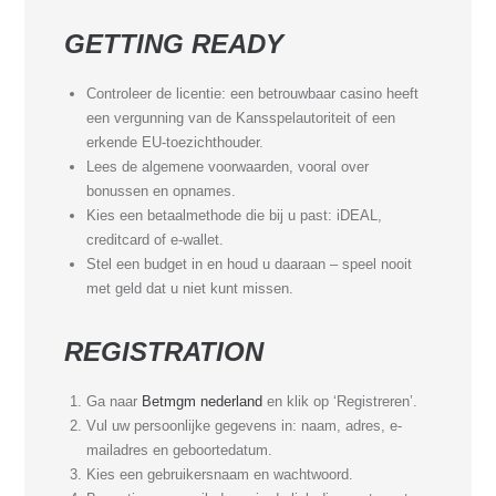
GETTING READY
Controleer de licentie: een betrouwbaar casino heeft
een vergunning van de Kansspelautoriteit of een
erkende EU-toezichthouder.
Lees de algemene voorwaarden, vooral over
bonussen en opnames.
Kies een betaalmethode die bij u past: iDEAL,
creditcard of e-wallet.
Stel een budget in en houd u daaraan – speel nooit
met geld dat u niet kunt missen.
REGISTRATION
Ga naar
Betmgm nederland
en klik op ‘Registreren’.
Vul uw persoonlijke gegevens in: naam, adres, e-
mailadres en geboortedatum.
Kies een gebruikersnaam en wachtwoord.