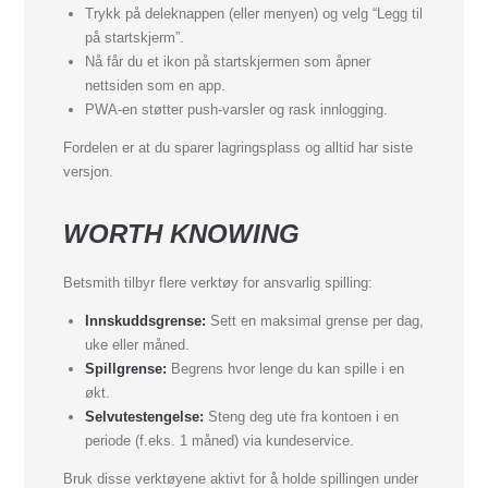
Trykk på deleknappen (eller menyen) og velg “Legg til
på startskjerm”.
Nå får du et ikon på startskjermen som åpner
nettsiden som en app.
PWA-en støtter push-varsler og rask innlogging.
Fordelen er at du sparer lagringsplass og alltid har siste
versjon.
WORTH KNOWING
Betsmith tilbyr flere verktøy for ansvarlig spilling:
Innskuddsgrense:
Sett en maksimal grense per dag,
uke eller måned.
Spillgrense:
Begrens hvor lenge du kan spille i en
økt.
Selvutestengelse:
Steng deg ute fra kontoen i en
periode (f.eks. 1 måned) via kundeservice.
Bruk disse verktøyene aktivt for å holde spillingen under