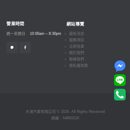
營業時間
網站導覽
週一至週日
10:00am – 8:30pm
最新消息
服務項目
立即找車
關於我們
聯絡我們
隱私權政策
大鴻汽車有限公司 © 2026. All Rights Reserved
統編：54860218