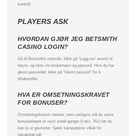
kontroll.
PLAYERS ASK
HVORDAN GJØR JEG BETSMITH
CASINO LOGIN?
Gå til Betsmiths nettside, klikk på “Logg inn” øverst til
høyre, og skriv inn brukernavn og passord. Hvis du har
glemt passordet, klikk på “Glemt passord” for å
tilbakestille.
HVA ER OMSETNINGSKRAVET
FOR BONUSER?
Omsetningskravet varierer, men vanligvis må du satse
bonusbeløpet et visst antall ganger (f.eks. 35x) før du
kan ta ut gevinster. Sjekk kampanjens vilkår for
nøyaktige tall.