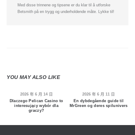
Med disse trinnene og tipsene er du klar til å utforske
Betsmith på en trygg og underholdende måte. Lykke til!
YOU MAY ALSO LIKE
2026 年 6 月 14 日
2026 年 6 月 11 日
Dlaczego Pelican Casino to
En dybdegående guide til
interesujący wybór dla
MrGreen og deres spilunivers
graczy?