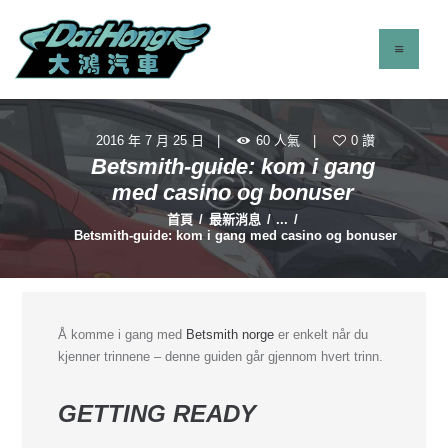
2016 年 7 月 25 日
60
人氣
0
讚
最新消息
Betsmith-guide: kom i gang
服務項目
med casino og bonuser
立即找車
首頁
最新消息
...
Betsmith-guide: kom i gang med casino og bonuser
聯絡我們
關於我們
Å komme i gang med
Betsmith norge
er enkelt når du
kjenner trinnene – denne guiden går gjennom hvert trinn.
GETTING READY