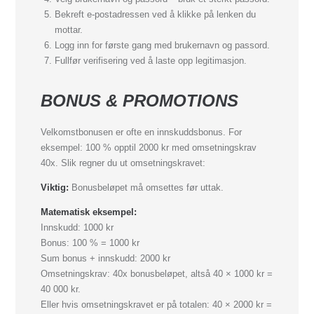
Bekreft e-postadressen ved å klikke på lenken du
mottar.
Logg inn for første gang med brukernavn og passord.
Fullfør verifisering ved å laste opp legitimasjon.
BONUS & PROMOTIONS
Velkomstbonusen er ofte en innskuddsbonus. For
eksempel: 100 % opptil 2000 kr med omsetningskrav
40x. Slik regner du ut omsetningskravet:
Viktig:
Bonusbeløpet må omsettes før uttak.
Matematisk eksempel:
Innskudd: 1000 kr
Bonus: 100 % = 1000 kr
Sum bonus + innskudd: 2000 kr
Omsetningskrav: 40x bonusbeløpet, altså 40 × 1000 kr =
40 000 kr.
Eller hvis omsetningskravet er på totalen: 40 × 2000 kr =