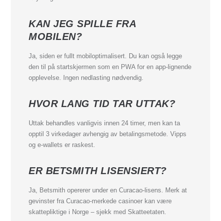
KAN JEG SPILLE FRA
MOBILEN?
Ja, siden er fullt mobiloptimalisert. Du kan også legge
den til på startskjermen som en PWA for en app-lignende
opplevelse. Ingen nedlasting nødvendig.
HVOR LANG TID TAR UTTAK?
Uttak behandles vanligvis innen 24 timer, men kan ta
opptil 3 virkedager avhengig av betalingsmetode. Vipps
og e-wallets er raskest.
ER BETSMITH LISENSIERT?
Ja, Betsmith opererer under en Curacao-lisens. Merk at
gevinster fra Curacao-merkede casinoer kan være
skattepliktige i Norge – sjekk med Skatteetaten.