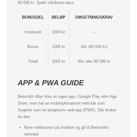
80 000 kr. Sjekk vilkårene nøye.
BONUSDEL
BELØP
OMSETNINGSKRAV
Innskudd
1000 kr
–
Bonus
1000 kr
40x (40 000 kr)
Totalt
2000 kr
40x eller 80 000 kr
APP & PWA GUIDE
Betsmith tilbyr ikke en egen app i Google Play eller App
Store, men har en mobiloptimalisert nettside som
fungerer som en progressiv web-app (PWA). Slik bruker
du den:
Åpne nettleseren på mobilen og gå til Betsmiths
nettsted.