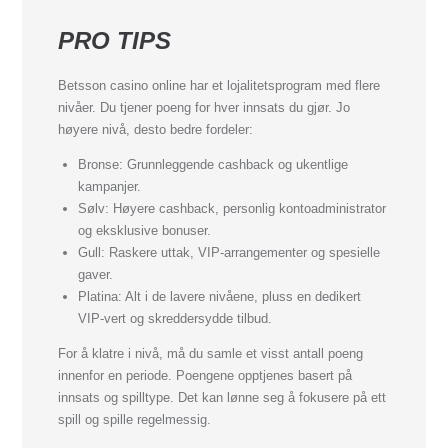
PRO TIPS
Betsson casino online har et lojalitetsprogram med flere
nivåer. Du tjener poeng for hver innsats du gjør. Jo
høyere nivå, desto bedre fordeler:
Bronse: Grunnleggende cashback og ukentlige
kampanjer.
Sølv: Høyere cashback, personlig kontoadministrator
og eksklusive bonuser.
Gull: Raskere uttak, VIP-arrangementer og spesielle
gaver.
Platina: Alt i de lavere nivåene, pluss en dedikert
VIP-vert og skreddersydde tilbud.
For å klatre i nivå, må du samle et visst antall poeng
innenfor en periode. Poengene opptjenes basert på
innsats og spilltype. Det kan lønne seg å fokusere på ett
spill og spille regelmessig.