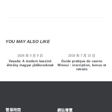
YOU MAY ALSO LIKE
2026 年 5 月 9 日
2018 年 7 月 15 日
Vavada: A modern kaszinó
Guide pratique du casino
élmény magyar játékosoknak
Winoui : inscription, bonus et
retraits
營業時間
網站導覽