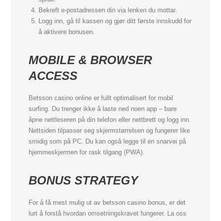
Bekreft e-postadressen din via lenken du mottar.
Logg inn, gå til kassen og gjør ditt første innskudd for
å aktivere bonusen.
MOBILE & BROWSER
ACCESS
Betsson casino online er fullt optimalisert for mobil
surfing. Du trenger ikke å laste ned noen app – bare
åpne nettleseren på din telefon eller nettbrett og logg inn.
Nettsiden tilpasser seg skjermstørrelsen og fungerer like
smidig som på PC. Du kan også legge til en snarvei på
hjemmeskjermen for rask tilgang (PWA).
BONUS STRATEGY
For å få mest mulig ut av betsson casino bonus, er det
lurt å forstå hvordan omsetningskravet fungerer. La oss