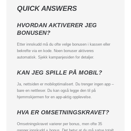
QUICK ANSWERS
HVORDAN AKTIVERER JEG
BONUSEN?
Etter innskudd må du ofte velge bonusen i kassen eller
bekrefte via en kode. Noen bonuser aktiveres
automatisk. Sjekk kampanjesiden for detaljer.
KAN JEG SPILLE PÅ MOBIL?
Ja, nettsiden er mobiloptimalisert. Du trenger ingen app –
bare en nettleser. Du kan også legge den til på
hjemmskjermen for en app-aktig opplevelse.
HVA ER OMSETNINGSKRAVET?
Omsetningskravet varierer per bonus, men ofte 35
ganger innskudd + bonus. Det betyr at du må satse totalt