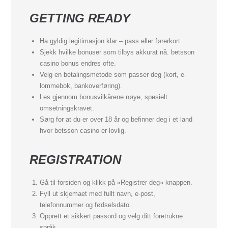
GETTING READY
Ha gyldig legitimasjon klar – pass eller førerkort.
Sjekk hvilke bonuser som tilbys akkurat nå. betsson
casino bonus endres ofte.
Velg en betalingsmetode som passer deg (kort, e-
lommebok, bankoverføring).
Les gjennom bonusvilkårene nøye, spesielt
omsetningskravet.
Sørg for at du er over 18 år og befinner deg i et land
hvor betsson casino er lovlig.
REGISTRATION
Gå til forsiden og klikk på «Registrer deg»-knappen.
Fyll ut skjemaet med fullt navn, e-post,
telefonnummer og fødselsdato.
Opprett et sikkert passord og velg ditt foretrukne
språk.