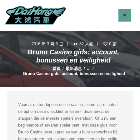
2016 年 3 月 6 日
82
人氣
0
讚
最新消息
Bruno Casino gids: account,
服務項目
bonussen en veiligheid
立即找車
首頁
最新消息
...
Bruno Casino gids: account, bonussen en veiligheid
聯絡我們
關於我們
Voordat u stort bij een online casino, neem vijf minuten
de tijd om deze checklist te lezen – deze bevat de
stappen die de meeste spelers overslaan. Of u nu een
beginnende of ervaren speler bent, met deze gids voor
Bruno Casino weet u precies wat u kunt verwachten bij
het registreren, het claimen van bonussen en het veilig