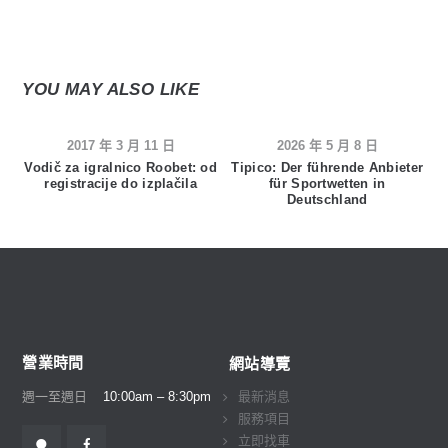
YOU MAY ALSO LIKE
2017 年 3 月 11 日
2026 年 5 月 8 日
Vodič za igralnico Roobet: od
Tipico: Der führende Anbieter
registracije do izplačila
für Sportwetten in
Deutschland
營業時間
網站導覽
週一至週日
10:00am – 8:30pm
最新消息
服務項目
立即找車