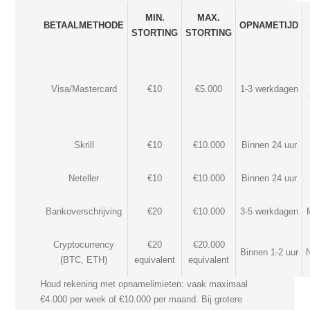
MIN.
MAX.
BETAALMETHODE
OPNAMETIJD
STORTING
STORTING
Visa/Mastercard
€10
€5.000
1-3 werkdagen
Skrill
€10
€10.000
Binnen 24 uur
Neteller
€10
€10.000
Binnen 24 uur
Bankoverschrijving
€20
€10.000
3-5 werkdagen
Cryptocurrency
€20
€20.000
Binnen 1-2 uur
(BTC, ETH)
equivalent
equivalent
Houd rekening met opnamelimieten: vaak maximaal
€4.000 per week of €10.000 per maand. Bij grotere