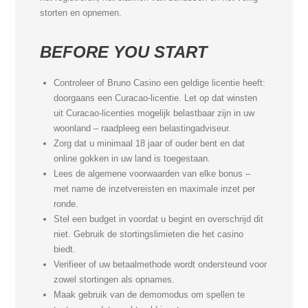
storten en opnemen.
BEFORE YOU START
Controleer of Bruno Casino een geldige licentie heeft:
doorgaans een Curacao-licentie. Let op dat winsten
uit Curacao-licenties mogelijk belastbaar zijn in uw
woonland – raadpleeg een belastingadviseur.
Zorg dat u minimaal 18 jaar of ouder bent en dat
online gokken in uw land is toegestaan.
Lees de algemene voorwaarden van elke bonus –
met name de inzetvereisten en maximale inzet per
ronde.
Stel een budget in voordat u begint en overschrijd dit
niet. Gebruik de stortingslimieten die het casino
biedt.
Verifieer of uw betaalmethode wordt ondersteund voor
zowel stortingen als opnames.
Maak gebruik van de demomodus om spellen te