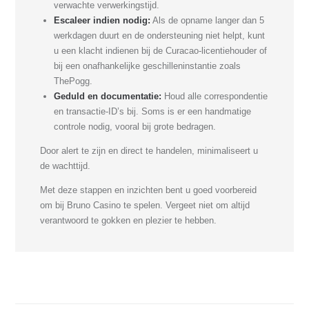
verwachte verwerkingstijd.
Escaleer indien nodig:
Als de opname langer dan 5
werkdagen duurt en de ondersteuning niet helpt, kunt
u een klacht indienen bij de Curacao-licentiehouder of
bij een onafhankelijke geschilleninstantie zoals
ThePogg.
Geduld en documentatie:
Houd alle correspondentie
en transactie-ID’s bij. Soms is er een handmatige
controle nodig, vooral bij grote bedragen.
Door alert te zijn en direct te handelen, minimaliseert u
de wachttijd.
Met deze stappen en inzichten bent u goed voorbereid
om bij Bruno Casino te spelen. Vergeet niet om altijd
verantwoord te gokken en plezier te hebben.