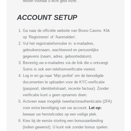
testen voordat u echt geld inzet.
ACCOUNT SETUP
Ga naar de officiële website van Bruno Casino. Klik
op ‘Registreren’ of ‘Aanmelden’.
Vul het registratieformulier in: e-mailadres,
gebruikersnaam, wachtwoord en persoonlijke
gegevens (naam, adres, geboortedatum).
Bevestig uw e-mailadres via de link die u ontvangt.
Soms is ook een telefoonverificatie vereist.
Log in en ga naar ‘Mijn profiel’ om de benodigde
documenten te uploaden voor de KYC-verificatie
(paspoort, identiteitskaart, recente factuur). Zonder
verificatie kunt u geen opnames doen.
Activeer waar mogelijk tweefactorauthenticatie (2FA)
voor extra beveiliging van uw account.
Let op:
bewaar uw herstelcodes op een veilige plek.
Kies bij de eerste storting een bonusaanbieding
(indien gewenst). U kunt ook zonder bonus spelen.