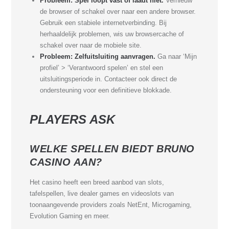
Probleem: Spel loopt vast of laadt niet.
Vernieuw
de browser of schakel over naar een andere browser.
Gebruik een stabiele internetverbinding. Bij
herhaaldelijk problemen, wis uw browsercache of
schakel over naar de mobiele site.
Probleem: Zelfuitsluiting aanvragen.
Ga naar ‘Mijn
profiel’ > ‘Verantwoord spelen’ en stel een
uitsluitingsperiode in. Contacteer ook direct de
ondersteuning voor een definitieve blokkade.
PLAYERS ASK
WELKE SPELLEN BIEDT BRUNO
CASINO AAN?
Het casino heeft een breed aanbod van slots,
tafelspellen, live dealer games en videoslots van
toonaangevende providers zoals NetEnt, Microgaming,
Evolution Gaming en meer.