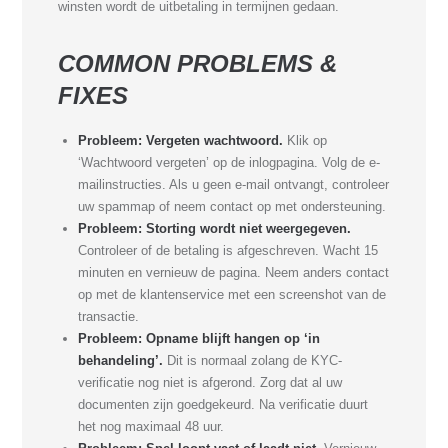
winsten wordt de uitbetaling in termijnen gedaan.
COMMON PROBLEMS &
FIXES
Probleem: Vergeten wachtwoord.
Klik op
‘Wachtwoord vergeten’ op de inlogpagina. Volg de e-
mailinstructies. Als u geen e-mail ontvangt, controleer
uw spammap of neem contact op met ondersteuning.
Probleem: Storting wordt niet weergegeven.
Controleer of de betaling is afgeschreven. Wacht 15
minuten en vernieuw de pagina. Neem anders contact
op met de klantenservice met een screenshot van de
transactie.
Probleem: Opname blijft hangen op ‘in
behandeling’.
Dit is normaal zolang de KYC-
verificatie nog niet is afgerond. Zorg dat al uw
documenten zijn goedgekeurd. Na verificatie duurt
het nog maximaal 48 uur.