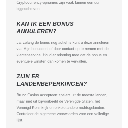
Cryptocurrency-opnames zijn vaak binnen een uur
bijgeschreven.
KAN IK EEN BONUS
ANNULEREN?
Ja, zolang de bonus nog actief is kunt u deze annuleren
via ‘Mijn bonussen’ of door contact op te nemen met de
klantenservice. Houd er rekening mee dat de bonus en
eventuele winsten dan komen te vervallen.
ZIJN ER
LANDENBEPERKINGEN?
Bruno Casino accepteert spelers uit de meeste landen,
maar niet uit bijvoorbeeld de Verenigde Staten, het
Verenigd Koninkrijk en enkele andere rechtsgebieden.
Controleer de algemene voorwaarden voor een volledige
lijst.