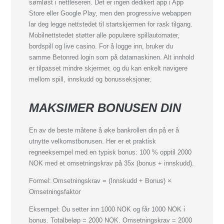
sømløst i nettleseren. Det er ingen dedikert app i App
Store eller Google Play, men den progressive webappen
lar deg legge nettstedet til startskjermen for rask tilgang.
Mobilnettstedet støtter alle populære spillautomater,
bordspill og live casino. For å logge inn, bruker du
samme Betonred login som på datamaskinen. Alt innhold
er tilpasset mindre skjermer, og du kan enkelt navigere
mellom spill, innskudd og bonusseksjoner.
MAKSIMER BONUSEN DIN
En av de beste måtene å øke bankrollen din på er å
utnytte velkomstbonusen. Her er et praktisk
regneeksempel med en typisk bonus: 100 % opptil 2000
NOK med et omsetningskrav på 35x (bonus + innskudd).
Formel: Omsetningskrav = (Innskudd + Bonus) ×
Omsetningsfaktor
Eksempel: Du setter inn 1000 NOK og får 1000 NOK i
bonus. Totalbeløp = 2000 NOK. Omsetningskrav = 2000