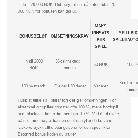
× 35 = 70 000 NOK. Det betyr at du må satse totalt 70
000 NOK før bonusen kan tas ut.
MAKS
INNSATS
SPILLBI
BONUSBELØP
OMSETNINGSKRAV
PER
SPILLEAUT
SPILL
Inntil 2000
35x (innskudd +
50 NOK
100 
NOK
bonus)
Bordspill b
100 % match
Gjelder i 30 dager
Varierer
mindr
Husk at ulike spill bidrar forskjellig til omsetningen. For
eksempel gir spilleautomater ofte 100 %, mens bordspill
som blackjack kan bidra med bare 10 %. Ved å fokusere
på spill med høy bidragsprosent oppfyller du kravene
raskere. Sjekk alltid betingelsene for den spesifikke
Betonred bonus koden du bruker.