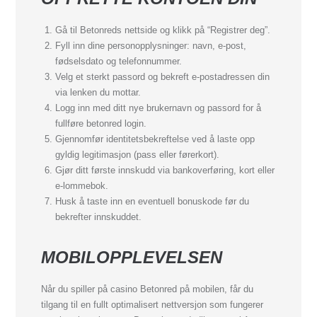
Gå til Betonreds nettside og klikk på “Registrer deg”.
Fyll inn dine personopplysninger: navn, e-post,
fødselsdato og telefonnummer.
Velg et sterkt passord og bekreft e-postadressen din
via lenken du mottar.
Logg inn med ditt nye brukernavn og passord for å
fullføre betonred login.
Gjennomfør identitetsbekreftelse ved å laste opp
gyldig legitimasjon (pass eller førerkort).
Gjør ditt første innskudd via bankoverføring, kort eller
e-lommebok.
Husk å taste inn en eventuell bonuskode før du
bekrefter innskuddet.
MOBILOPPLEVELSEN
Når du spiller på casino Betonred på mobilen, får du
tilgang til en fullt optimalisert nettversjon som fungerer