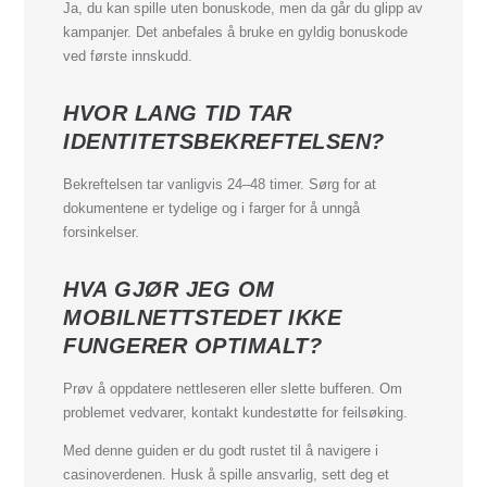
Ja, du kan spille uten bonuskode, men da går du glipp av
kampanjer. Det anbefales å bruke en gyldig bonuskode
ved første innskudd.
HVOR LANG TID TAR
IDENTITETSBEKREFTELSEN?
Bekreftelsen tar vanligvis 24–48 timer. Sørg for at
dokumentene er tydelige og i farger for å unngå
forsinkelser.
HVA GJØR JEG OM
MOBILNETTSTEDET IKKE
FUNGERER OPTIMALT?
Prøv å oppdatere nettleseren eller slette bufferen. Om
problemet vedvarer, kontakt kundestøtte for feilsøking.
Med denne guiden er du godt rustet til å navigere i
casinoverdenen. Husk å spille ansvarlig, sett deg et