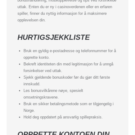
bonushåndtering, mobilopplevelse og tips ved forsinkede
uttak. Enten du er ny i casinoverdenen eller en erfaren
spiller, finner du nyttig informasjon for å maksimere
opplevelsen din.
HURTIGSJEKKLISTE
Bruk en gyldig e-postadresse og telefonnummer for å
opprette konto.
Bekreft identiteten din med legitimasjon for å unngå
forsinkelser ved uttak.
Sjekk gjeldende bonuskoder før du gjør ditt første
innskudd.
Les bonusvilkårene nøye, spesielt
omsetningskravene.
Bruk en sikker betalingsmetode som er tilgjengelig i
Norge.
Hold deg oppdatert på ansvarlig spillepraksis.
OPPRETTE KONTOEN DIN