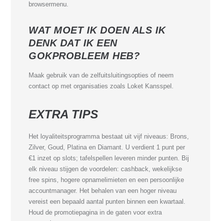
browsermenu.
WAT MOET IK DOEN ALS IK
DENK DAT IK EEN
GOKPROBLEEM HEB?
Maak gebruik van de zelfuitsluitingsopties of neem
contact op met organisaties zoals Loket Kansspel.
EXTRA TIPS
Het loyaliteitsprogramma bestaat uit vijf niveaus: Brons,
Zilver, Goud, Platina en Diamant. U verdient 1 punt per
€1 inzet op slots; tafelspellen leveren minder punten. Bij
elk niveau stijgen de voordelen: cashback, wekelijkse
free spins, hogere opnamelimieten en een persoonlijke
accountmanager. Het behalen van een hoger niveau
vereist een bepaald aantal punten binnen een kwartaal.
Houd de promotiepagina in de gaten voor extra