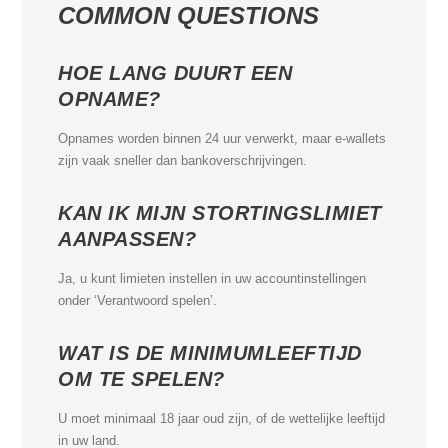
COMMON QUESTIONS
HOE LANG DUURT EEN
OPNAME?
Opnames worden binnen 24 uur verwerkt, maar e-wallets
zijn vaak sneller dan bankoverschrijvingen.
KAN IK MIJN STORTINGSLIMIET
AANPASSEN?
Ja, u kunt limieten instellen in uw accountinstellingen
onder ‘Verantwoord spelen’.
WAT IS DE MINIMUMLEEFTIJD
OM TE SPELEN?
U moet minimaal 18 jaar oud zijn, of de wettelijke leeftijd
in uw land.