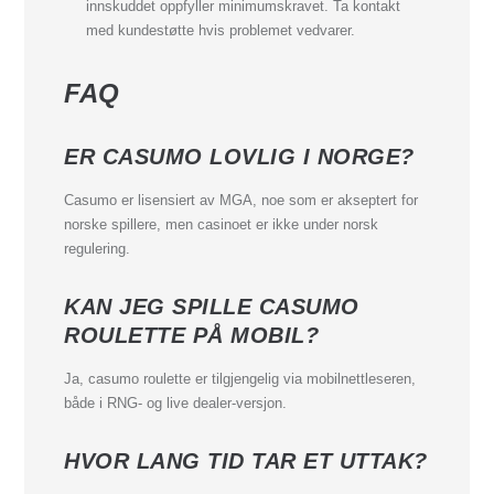
innskuddet oppfyller minimumskravet. Ta kontakt
med kundestøtte hvis problemet vedvarer.
FAQ
ER CASUMO LOVLIG I NORGE?
Casumo er lisensiert av MGA, noe som er akseptert for
norske spillere, men casinoet er ikke under norsk
regulering.
KAN JEG SPILLE CASUMO
ROULETTE PÅ MOBIL?
Ja, casumo roulette er tilgjengelig via mobilnettleseren,
både i RNG- og live dealer-versjon.
HVOR LANG TID TAR ET UTTAK?