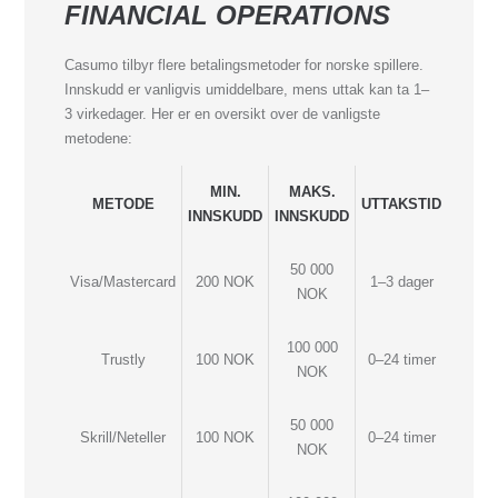
FINANCIAL OPERATIONS
Casumo tilbyr flere betalingsmetoder for norske spillere.
Innskudd er vanligvis umiddelbare, mens uttak kan ta 1–
3 virkedager. Her er en oversikt over de vanligste
metodene:
MIN.
MAKS.
METODE
UTTAKSTID
INNSKUDD
INNSKUDD
50 000
Visa/Mastercard
200 NOK
1–3 dager
NOK
100 000
Trustly
100 NOK
0–24 timer
NOK
50 000
Skrill/Neteller
100 NOK
0–24 timer
NOK