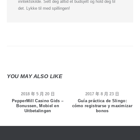
inntektskilde. Sett deg alltid et budsjett og hold deg til
det. Lykke til med spillingen!
YOU MAY ALSO LIKE
2018 年 5 月 20 日
2017 年 8 月 23 日
PepperMill Casino Gids –
Guía práctica de Slingo:
Bonussen, Mobiel en
cómo registrarse y maximizar
Uitbetalingen
bonos