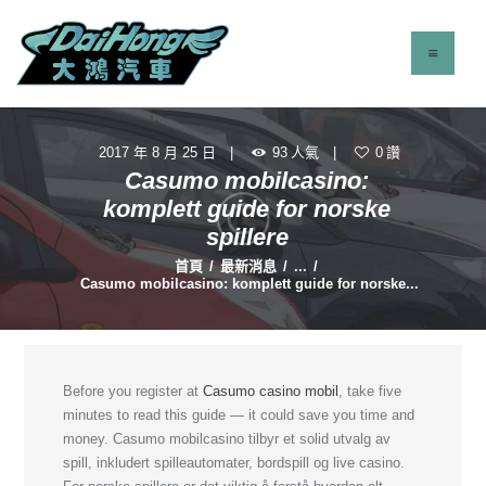
2017 年 8 月 25 日
93
人氣
0
讚
最新消息
Casumo mobilcasino:
服務項目
komplett guide for norske
spillere
立即找車
首頁
最新消息
...
聯絡我們
Casumo mobilcasino: komplett guide for norske...
關於我們
Before you register at
Casumo casino mobil
, take five
minutes to read this guide — it could save you time and
money. Casumo mobilcasino tilbyr et solid utvalg av
spill, inkludert spilleautomater, bordspill og live casino.