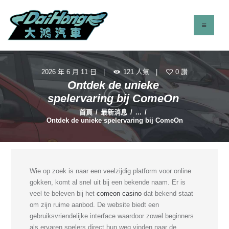
2026 年 6 月 11 日
121
人氣
0
讚
最新消息
Ontdek de unieke
服務項目
spelervaring bij ComeOn
立即找車
首頁
最新消息
...
Ontdek de unieke spelervaring bij ComeOn
聯絡我們
關於我們
Wie op zoek is naar een veelzijdig platform voor online
gokken, komt al snel uit bij een bekende naam. Er is
veel te beleven bij het
comeon casino
dat bekend staat
om zijn ruime aanbod. De website biedt een
gebruiksvriendelijke interface waardoor zowel beginners
als ervaren spelers direct hun weg vinden naar de