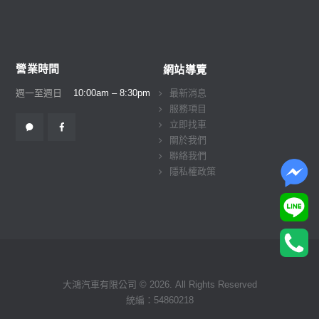
營業時間
網站導覽
週一至週日
10:00am – 8:30pm
最新消息
服務項目
立即找車
關於我們
聯絡我們
隱私權政策
大鴻汽車有限公司 © 2026. All Rights Reserved
統編：54860218