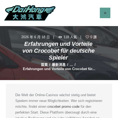
2026 年 6 月 18 日
118
人氣
0
讚
最新消息
Erfahrungen und Vorteile
服務項目
von Crocobet für deutsche
Spieler
立即找車
首頁
最新消息
...
聯絡我們
Erfahrungen und Vorteile von Crocobet für...
關於我們
Die Welt der Online-Casinos wächst stetig und bietet
Spielern immer neue Möglichkeiten. Wer sich registrieren
möchte, findet einen
crocobet promo code
für den
perfekten Start. Diese Plattform überzeugt durch eine