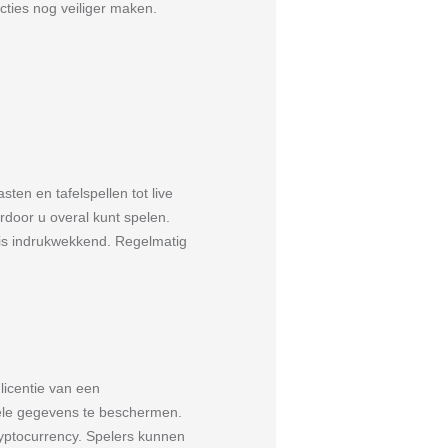
cties nog veiliger maken.
ten en tafelspellen tot live
rdoor u overal kunt spelen.
od is indrukwekkend. Regelmatig
licentie van een
ële gegevens te beschermen.
yptocurrency. Spelers kunnen