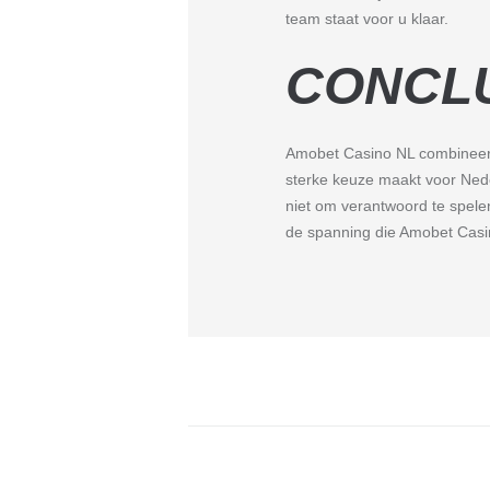
team staat voor u klaar.
CONCL
Amobet Casino NL combineert
sterke keuze maakt voor Neder
niet om verantwoord te spele
de spanning die Amobet Casin