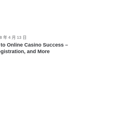
8 年 4 月 13 日
 to Online Casino Success –
gistration, and More