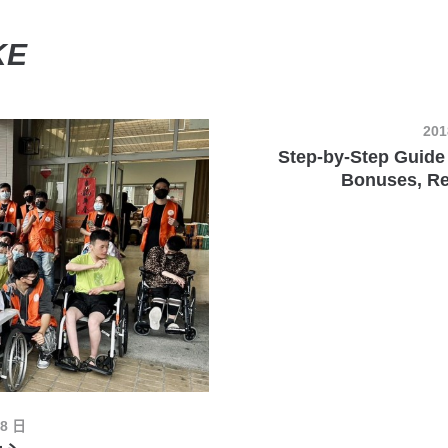
KE
201
Step-by-Step Guide
Bonuses, Re
28 日