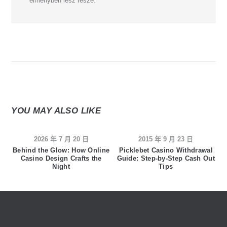
élményben lesz része.
YOU MAY ALSO LIKE
2026 年 7 月 20 日
2015 年 9 月 23 日
Behind the Glow: How Online
Picklebet Casino Withdrawal
Casino Design Crafts the
Guide: Step-by-Step Cash Out
Night
Tips