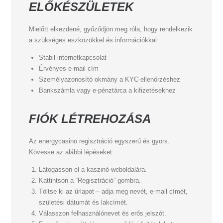
ELŐKÉSZÜLETEK
Mielőtt elkezdené, győződjön meg róla, hogy rendelkezik
a szükséges eszközökkel és információkkal:
Stabil internetkapcsolat
Érvényes e-mail cím
Személyazonosító okmány a KYC-ellenőrzéshez
Bankszámla vagy e-pénztárca a kifizetésekhez
FIÓK LÉTREHOZÁSA
Az energycasino regisztráció egyszerű és gyors.
Kövesse az alábbi lépéseket:
Látogasson el a kaszinó weboldalára.
Kattintson a “Regisztráció” gombra.
Töltse ki az űrlapot – adja meg nevét, e-mail címét,
születési dátumát és lakcímét.
Válasszon felhasználónevet és erős jelszót.