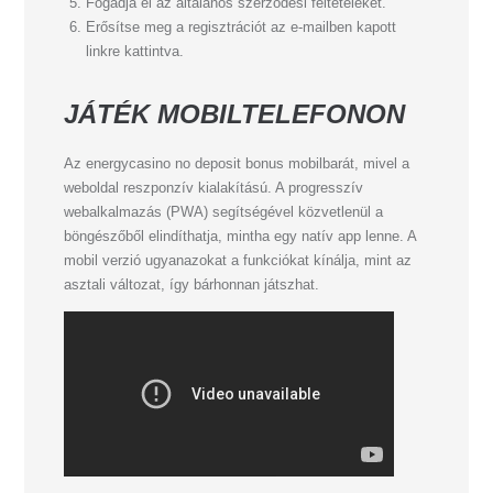
Fogadja el az általános szerződési feltételeket.
Erősítse meg a regisztrációt az e-mailben kapott
linkre kattintva.
JÁTÉK MOBILTELEFONON
Az energycasino no deposit bonus mobilbarát, mivel a
weboldal reszponzív kialakítású. A progresszív
webalkalmazás (PWA) segítségével közvetlenül a
böngészőből elindíthatja, mintha egy natív app lenne. A
mobil verzió ugyanazokat a funkciókat kínálja, mint az
asztali változat, így bárhonnan játszhat.