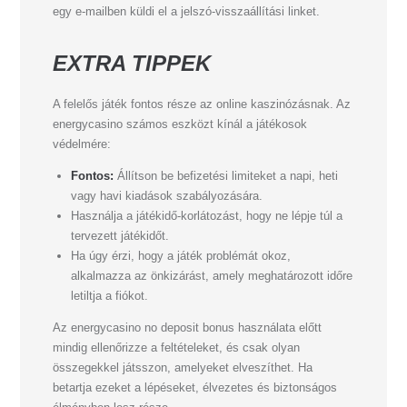
egy e-mailben küldi el a jelszó-visszaállítási linket.
EXTRA TIPPEK
A felelős játék fontos része az online kaszinózásnak. Az
energycasino számos eszközt kínál a játékosok
védelmére:
Fontos:
Állítson be befizetési limiteket a napi, heti
vagy havi kiadások szabályozására.
Használja a játékidő-korlátozást, hogy ne lépje túl a
tervezett játékidőt.
Ha úgy érzi, hogy a játék problémát okoz,
alkalmazza az önkizárást, amely meghatározott időre
letiltja a fiókot.
Az energycasino no deposit bonus használata előtt
mindig ellenőrizze a feltételeket, és csak olyan
összegekkel játsszon, amelyeket elveszíthet. Ha
betartja ezeket a lépéseket, élvezetes és biztonságos