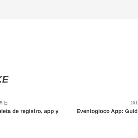
KE
25 日
201
eta de registro, app y
Eventogioco App: Guida