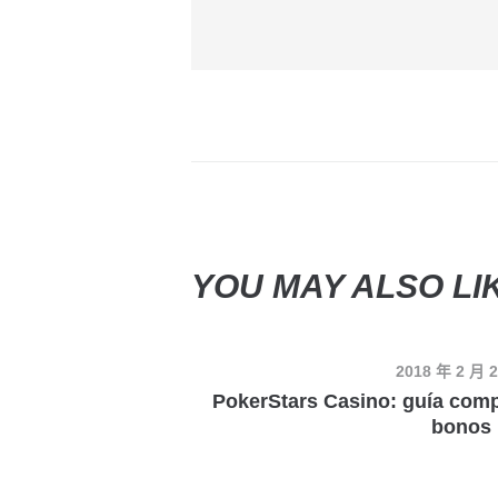
YOU MAY ALSO LI
2018 年 2 月 
PokerStars Casino: guía compl
bonos