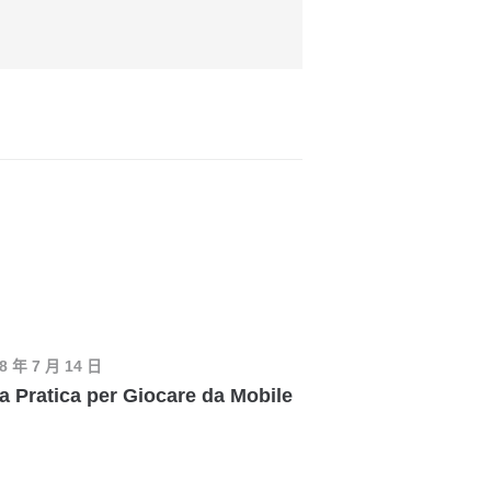
8 年 7 月 14 日
 Pratica per Giocare da Mobile