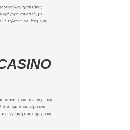
πορτοφόλια, τραπεζικές
ι γρήγορη και απλή, με
il ή τηλεφώνου, έτοιμη να
 CASINO
ρα μπόνους και την εξαιρετική
 πλατφόρμα προσφέρει ένα
 την εγγραφή σας σήμερα και