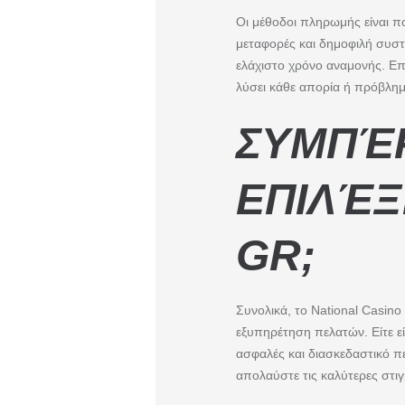
Οι μέθοδοι πληρωμής είναι πο
μεταφορές και δημοφιλή συστή
ελάχιστο χρόνο αναμονής. Επι
λύσει κάθε απορία ή πρόβλημ
ΣΥΜΠΈΡ
ΕΠΙΛΈΞ
GR;
Συνολικά, το National Casino 
εξυπηρέτηση πελατών. Είτε εί
ασφαλές και διασκεδαστικό π
απολαύστε τις καλύτερες στιγ