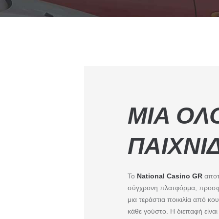
ΜΙΑ ΟΛ
ΠΑΙΧΝΙ
Το
National Casino GR
αποτε
σύγχρονη πλατφόρμα, προσφέρ
μια τεράστια ποικιλία από κο
κάθε γούστο. Η διεπαφή είνα