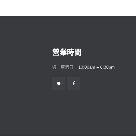
營業時間
週一至週日
10:00am – 8:30pm