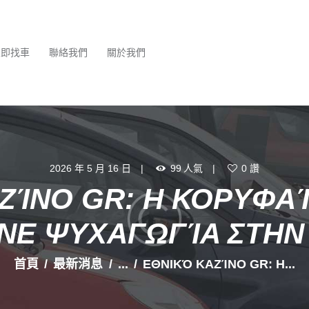
最新消息
服務項目
立即找車
聯絡我們
關於我們
立即找車
聯絡我們
關於我們
2026 年 5 月 16 日
99
人氣
0
讚
ΖΊΝΟ GR: Η ΚΟΡΥΦΑ
INE ΨΥΧΑΓΩΓΊΑ ΣΤΗΝ
首頁
最新消息
...
ΕΘΝΙΚΌ ΚΑΖΊΝΟ GR: Η...