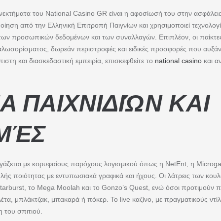
εκτήματα του National Casino GR είναι η αφοσίωσή του στην ασφάλεια 
ποίηση από την Ελληνική Επιτροπή Παιγνίων και χρησιμοποιεί τεχνολ
 των προσωπικών δεδομένων και των συναλλαγών. Επιπλέον, οι παίκτ
λωσορίσματος, δωρεάν περιστροφές και ειδικές προσφορές που αυξάνο
πιστη και διασκεδαστική εμπειρία, επισκεφθείτε το
national casino
και α
Α ΠΑΙΧΝΙΔΙΏΝ ΚΑΙ
ΜΈΣ
γάζεται με κορυφαίους παρόχους λογισμικού όπως η NetEnt, η Microgam
ηλής ποιότητας με εντυπωσιακά γραφικά και ήχους. Οι λάτρεις των κο
Starburst, το Mega Moolah και το Gonzo’s Quest, ενώ όσοι προτιμούν 
α, μπλάκτζακ, μπακαρά ή πόκερ. Το live καζίνο, με πραγματικούς ντίλ
η του σπιτιού.