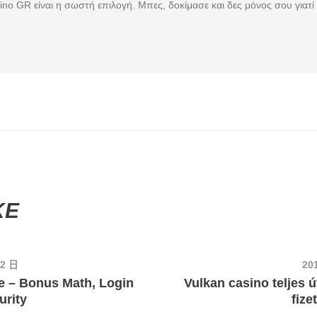
no GR είναι η σωστή επιλογή. Μπες, δοκίμασε και δες μόνος σου γιατί όλ
KE
22 日
20
e – Bonus Math, Login
Vulkan casino teljes ú
urity
fize