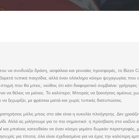
 που να συνδυάζει δράση, ασφάλεια και γενναίες προσφορές, το Bizzo C
 βαρετά τυπικά παιχνίδια, αλλά έναν ολόκληρο κόσμο ψυχαγωγίας που σ
στιγμή που θα μπεις, νιώθεις ότι κάτι διαφορετικό συμβαίνει: γρήγορ
νει να θέλεις να μείνεις. Το καλύτερο; Μπορείς να ξεκινήσεις αμέσως 
o να ξεχωρίζει, με φρέσκια ματιά και χωρίς τυπικές διατυπώσεις.
ηρήσεις μόλις μπεις στο site είναι η ευκολία πλοήγησης. Δεν χρειάζεται
ίδι. Αλλά ας μιλήσουμε για το πιο σημαντικό: η πρόσβαση στο καζίνο ε
/
και μπαίνεις κατευθείαν σε έναν κόσμο γεμάτο δωρεάν περιστροφές, 
νησυχείς για τίποτα, όλα είναι σχεδιασμένα για να έχεις την καλύτερη εμπ