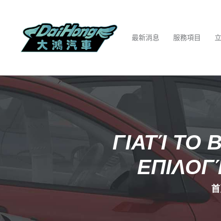
最新消息
服務項目
ΓΙΑΤΊ ΤΟ 
ΕΠΙΛΟΓ
首