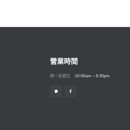
營業時間
週一至週日
10:00am – 8:30pm