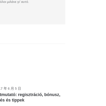
οι μιλάνε γι’ αυτό.
17 年 6 月 5 日
tmutató: regisztráció, bónusz,
tés és tippek