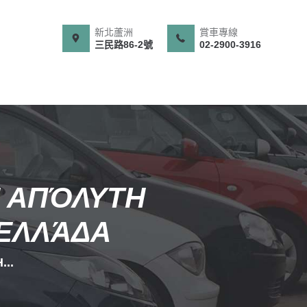
新北蘆洲
賞車專線
三民路86-2號
02-2900-3916
Η ΑΠΌΛΥΤΗ
 ΕΛΛΆΔΑ
...