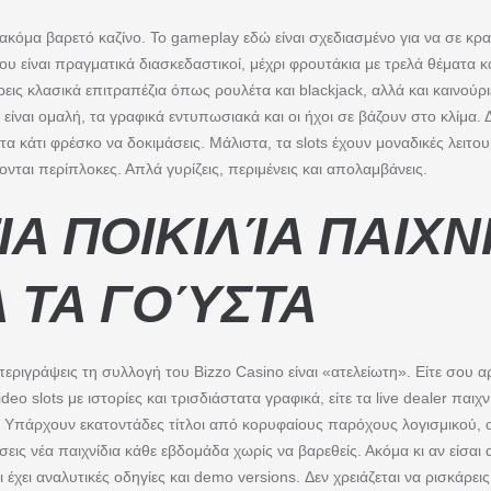
α ακόμα βαρετό καζίνο. Το gameplay εδώ είναι σχεδιασμένο για να σε κρ
που είναι πραγματικά διασκεδαστικοί, μέχρι φρουτάκια με τρελά θέματα κ
βρεις κλασικά επιτραπέζια όπως ρουλέτα και blackjack, αλλά και καινούρ
 είναι ομαλή, τα γραφικά εντυπωσιακά και οι ήχοι σε βάζουν στο κλίμα. 
τα κάτι φρέσκο να δοκιμάσεις. Μάλιστα, τα slots έχουν μοναδικές λειτο
ονται περίπλοκες. Απλά γυρίζεις, περιμένεις και απολαμβάνεις.
ΙΑ ΠΟΙΚΙΛΊΑ ΠΑΙΧΝ
Α ΤΑ ΓΟΎΣΤΑ
περιγράψεις τη συλλογή του Bizzo Casino είναι «ατελείωτη». Είτε σου 
deo slots με ιστορίες και τρισδιάστατα γραφικά, είτε τα live dealer παιχν
ώ. Υπάρχουν εκατοντάδες τίτλοι από κορυφαίους παρόχους λογισμικού, ο
εις νέα παιχνίδια κάθε εβδομάδα χωρίς να βαρεθείς. Ακόμα κι αν είσαι 
ι έχει αναλυτικές οδηγίες και demo versions. Δεν χρειάζεται να ρισκάρει