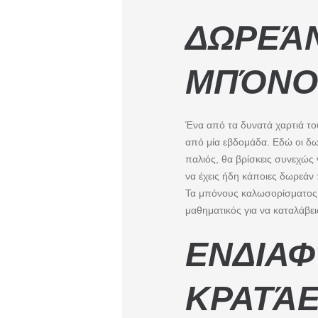
ΔΩΡΕΆΝ
ΜΠΌΝΟ
Ένα από τα δυνατά χαρτιά του
από μία εβδομάδα. Εδώ οι δωρ
παλιός, θα βρίσκεις συνεχώς 
να έχεις ήδη κάποιες δωρεάν
Τα μπόνους καλωσορίσματος εί
μαθηματικός για να καταλάβεις
ΕΝΔΙΑΦ
ΚΡΑΤΆΕ