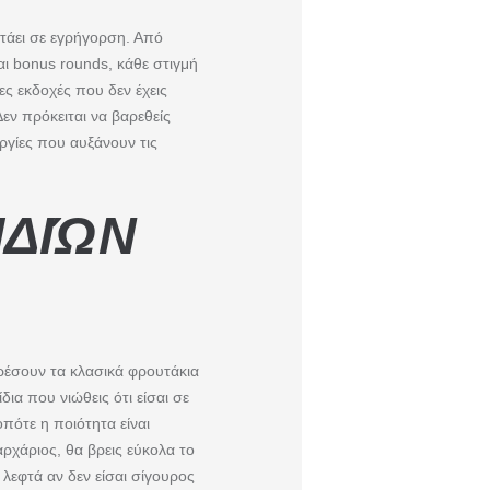
ατάει σε εγρήγορση. Από
αι bonus rounds, κάθε στιγμή
ιες εκδοχές που δεν έχεις
Δεν πρόκειται να βαρεθείς
υργίες που αυξάνουν τις
ΙΔΙΏΝ
αρέσουν τα κλασικά φρουτάκια
ίδια που νιώθεις ότι είσαι σε
πότε η ποιότητα είναι
αρχάριος, θα βρεις εύκολα το
ς λεφτά αν δεν είσαι σίγουρος