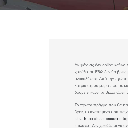
Αν ψάχνεις ένα online καζίνο
χρειάζεσαι. Εδώ δεν θα βρεις
ανακαλύψεις. Από την πρώτη 
και μια ατμόσφαιρα που σε κά
δούμε τι κάνει το Bizzo Casin
Το πρώτο πράγμα που θα παρατ
βρεις το αγαπημένο σου παιχν
εδώ:
https://bizzoescasino.top
επιλογές. Δεν χρειάζεται να α