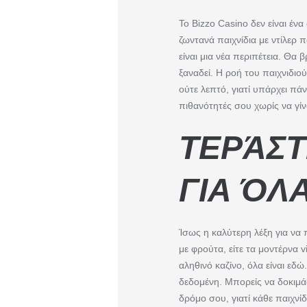
Το Bizzo Casino δεν είναι έν
ζωντανά παιχνίδια με ντίλερ 
είναι μια νέα περιπέτεια. Θα 
ξαναδεί. Η ροή του παιχνιδιού
ούτε λεπτό, γιατί υπάρχει πάν
πιθανότητές σου χωρίς να γίν
ΤΕΡΆΣΤ
ΓΙΑ ΌΛ
Ίσως η καλύτερη λέξη για να 
με φρούτα, είτε τα μοντέρνα vi
αληθινό καζίνο, όλα είναι εδ
δεδομένη. Μπορείς να δοκιμάσ
δρόμο σου, γιατί κάθε παιχνίδ