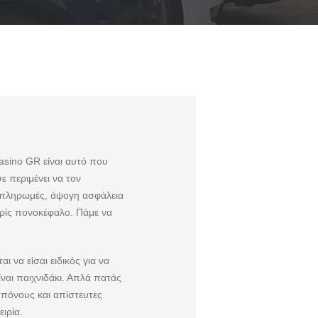
asino GR είναι αυτό που
ε περιμένει να τον
ες πληρωμές, άψογη ασφάλεια
χωρίς πονοκέφαλο. Πάμε να
 να είσαι ειδικός για να
ίναι παιχνιδάκι. Απλά πατάς
μπόνους και απίστευτες
ειρία.