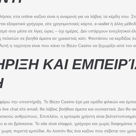
ήσεις στα online καζίνο είναι η αναμονή για να λάβεις τα κέρδη σου. Στ
ται εξαιρετικά γρήγορα, είτε χρησιμοποιείς κάρτα, e-wallet ή άλλη μέθ
σμό σου μέσα σε λίγες ώρες – όχι ημέρες. Δεν υπάρχουν ενοχλητικοί έ
η πελατών σε βοηθά άμεσα αν χρειαστείς κάτι. Φαντάσου να κερδίζεις έν
 Αυτή η ταχύτητα είναι που κάνει το Bizzo Casino να ξεχωρίζει από τον 
ΡΙΞΗ ΚΑΙ ΕΜΠΕΙΡΊ
Η
φέρω την υποστήριξη. Το Bizzo Casino έχει μια ομάδα φιλικών και έμπ
ω live chat είτε email, θα λάβεις βοήθεια άμεσα και ουσιαστικά. Δεν θα
τικούς ανθρώπους. Επιπλέον, η εμπειρία χρήστη είναι βελτιστοποιημέν
 κι αν βρίσκεσαι. Το site είναι ελαφρύ, γρήγορο και χωρίς διαφημίσεις 
 χωρίς περιττά εμπόδια. Αν λοιπόν θες ένα καζίνο που σέβεται τον χρόν