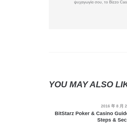
ψυχαγωγία σου, το Bizzo Casi
YOU MAY ALSO LI
2016 年 8 月 
BitStarz Poker & Casino Guid
Steps & Sec