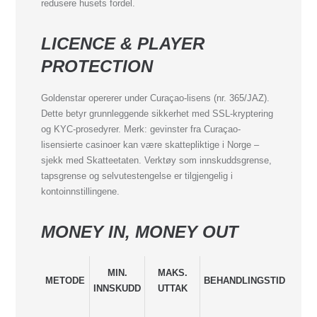
redusere husets fordel.
LICENCE & PLAYER
PROTECTION
Goldenstar opererer under Curaçao-lisens (nr. 365/JAZ).
Dette betyr grunnleggende sikkerhet med SSL-kryptering
og KYC-prosedyrer. Merk: gevinster fra Curaçao-
lisensierte casinoer kan være skattepliktige i Norge –
sjekk med Skatteetaten. Verktøy som innskuddsgrense,
tapsgrense og selvutestengelse er tilgjengelig i
kontoinnstillingene.
MONEY IN, MONEY OUT
MIN.
MAKS.
METODE
BEHANDLINGSTID
INNSKUDD
UTTAK