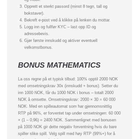
Opprett et sterkt passord (minst 8 tegn, tall og
bokstaver).
Bekreft e-post ved å klikke på lenken du mottar.
Logg inn og fullfør KYC – last opp ID og
adressebevis.
Gjør første innskudd og aktiver eventuell
velkomstbonus.
BONUS MATHEMATICS
La oss regne på et typisk tilbud: 100% opptil 2000 NOK
med omsetningskrav 30x (innskudd + bonus). Setter du
inn 1000 NOK, får du 1000 NOK i bonus – totalt 2000
NOK å omsette. Omsetningskrav: 2000 × 30 = 60 000
NOK. Med en spilleautomat som har gjennomsnittlig
RTP på 96%, er forventet tap under omsetningen: 60 000
× (1 – 0,96) = 2400 NOK. Sammenlignet med bonusen
på 1000 NOK gir dette negativ forventning hvis du bare
spiller slike spill. Velg spill med høy RTP (99%+) for å