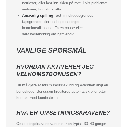
nettleser, eller last inn siden på nytt. Hvis problemet
vedvarer, kontakt støtte.
Ansvarlig spilling:
Sett innskuddsgrenser,
tapsgrenser eller tidsbegrensninger i
kontoinnstillingene. Ta en pause eller
selvutestengning om nødvendig.
VANLIGE SPØRSMÅL
HVORDAN AKTIVERER JEG
VELKOMSTBONUSEN?
Du må gjøre et minimumsinnskudd og eventuelt angi en
bonuskode. Bonussen krediteres automatisk eller etter
kontakt med kundestøtte.
HVA ER OMSETNINGSKRAVENE?
Omsetningskravene varierer, men typisk 30–40 ganger