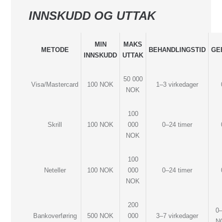
INNSKUDD OG UTTAK
MIN
MAKS
METODE
BEHANDLINGSTID
GE
INNSKUDD
UTTAK
50 000
Visa/Mastercard
100 NOK
1–3 virkedager
NOK
100
Skrill
100 NOK
000
0–24 timer
NOK
100
Neteller
100 NOK
000
0–24 timer
NOK
200
0
Bankoverføring
500 NOK
000
3–7 virkedager
N