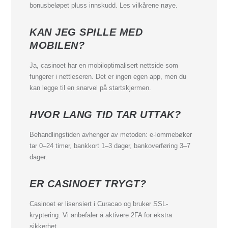
bonusbeløpet pluss innskudd. Les vilkårene nøye.
KAN JEG SPILLE MED
MOBILEN?
Ja, casinoet har en mobiloptimalisert nettside som
fungerer i nettleseren. Det er ingen egen app, men du
kan legge til en snarvei på startskjermen.
HVOR LANG TID TAR UTTAK?
Behandlingstiden avhenger av metoden: e-lommebøker
tar 0–24 timer, bankkort 1–3 dager, bankoverføring 3–7
dager.
ER CASINOET TRYGT?
Casinoet er lisensiert i Curacao og bruker SSL-
kryptering. Vi anbefaler å aktivere 2FA for ekstra
sikkerhet.