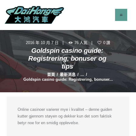
2016 年 10 月 7 日
76
人氣
0
讚
最新消息
Goldspin casino guide:
服務項目
Registrering, bonuser og
tips
立即找車
首頁
最新消息
...
聯絡我們
Goldspin casino guide: Registrering, bonuser...
關於我們
Online casinoer varierer mye i kvalitet – denne guiden
kutter gjennom støyen og dekker kun det som faktisk
betyr noe for en smidig opplevelse.