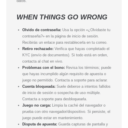
datos.
WHEN THINGS GO WRONG
Olvido de contraseña:
Usa la opción «¿Olvidaste tu
contraseña?» en la página de inicio de sesión.
Recibirás un enlace para restablecerla en tu correo.
Retiro rechazado:
Verifica que hayas completado el
KYC (envío de documentos). Si todo está en orden,
contacta al chat en vivo.
Problemas con el bono:
Revisa los términos; puede
que hayas incumplido algún requisito de apuesta o
juego no permitido. Contacta a soporte para aclarar.
Cuenta bloqueada:
Suele deberse a intentos fallidos
de inicio de sesión o sospecha de uso múltiple.
Contacta a soporte para desbloquearla.
Juego no carga:
Limpia la caché del navegador o
prueba con otro navegador/dispositivo. Si persiste, el
juego puede estar en mantenimiento.
Disputa de apuesta:
Guarda capturas de pantalla y