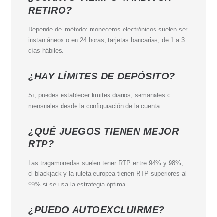
RETIRO?
Depende del método: monederos electrónicos suelen ser
instantáneos o en 24 horas; tarjetas bancarias, de 1 a 3
días hábiles.
¿HAY LÍMITES DE DEPÓSITO?
Sí, puedes establecer límites diarios, semanales o
mensuales desde la configuración de la cuenta.
¿QUÉ JUEGOS TIENEN MEJOR
RTP?
Las tragamonedas suelen tener RTP entre 94% y 98%;
el blackjack y la ruleta europea tienen RTP superiores al
99% si se usa la estrategia óptima.
¿PUEDO AUTOEXCLUIRME?