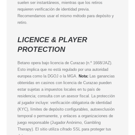
suelen ser instantáneos, mientras que los retiros
requieren verificación de identidad previa.
Recomendamos usar el mismo método para depósito y
retiro.
LICENCE & PLAYER
PROTECTION
Betano opera bajo licencia de Curazao (n.º 1668/JAZ).
Esto implica que no está regulado por una autoridad
europea como la DGOJ o la MGA.
Nota:
Las ganancias
obtenidas en casinos con licencia de Curazao pueden
estar sujetas a impuestos locales en tu país de
residencia; consulta con un asesor fiscal. La protección
al jugador incluye: verificación obligatoria de identidad
(KYC), límites de depósito configurables, autoexclusión
temporal o permanente, y enlaces a organizaciones de
juego responsable (Jugador Anónimo, Gambling
Therapy). El sitio utiliza cifrado SSL para proteger tus