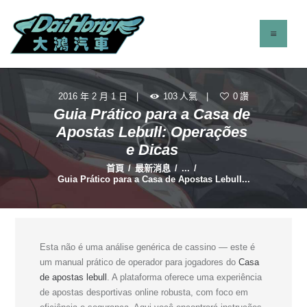
2016 年 2 月 1 日
103
人氣
0
讚
最新消息
Guia Prático para a Casa de
服務項目
Apostas Lebull: Operações
e Dicas
立即找車
首頁
最新消息
...
聯絡我們
Guia Prático para a Casa de Apostas Lebull...
關於我們
Esta não é uma análise genérica de cassino — este é
um manual prático de operador para jogadores do
Casa
de apostas lebull
. A plataforma oferece uma experiência
de apostas desportivas online robusta, com foco em