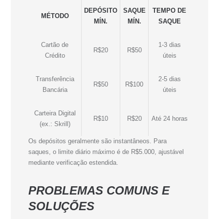
DEPÓSITO
SAQUE
TEMPO DE
MÉTODO
MÍN.
MÍN.
SAQUE
Cartão de
1-3 dias
R$20
R$50
Crédito
úteis
Transferência
2-5 dias
R$50
R$100
Bancária
úteis
Carteira Digital
R$10
R$20
Até 24 horas
(ex.: Skrill)
Os depósitos geralmente são instantâneos. Para
saques, o limite diário máximo é de R$5.000, ajustável
mediante verificação estendida.
PROBLEMAS COMUNS E
SOLUÇÕES