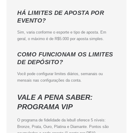
HÁ LIMITES DE APOSTA POR
EVENTO?
Sim, varia conforme o esporte e tipo de aposta. Em
geral, o máximo é de R$5.000 por aposta simples.
COMO FUNCIONAM OS LIMITES
DE DEPÓSITO?
Você pode configurar limites diários, semanais ou
mensais nas configurações da conta.
VALE A PENA SABER:
PROGRAMA VIP
O programa de fidelidade da lebull oferece 5 níveis:
Bronze, Prata, Ouro, Platina e Diamante. Pontos são