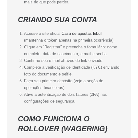
mais do que pode perder.
CRIANDO SUA CONTA
Acesse o site oficial
Casa de apostas lebull
(mantenha o token apenas na primeira ocorrência).
Clique em “Registrar” e preencha o formulário: nome
completo, data de nascimento, e-mail e senha.
Confirme seu e-mail através do link enviado.
Complete a verificação de identidade (KYC) enviando
foto do documento e selfie.
Faça seu primeiro depósito (veja a seção de
operações financeiras).
Ative a autenticação de dois fatores (2FA) nas
configurações de segurança.
COMO FUNCIONA O
ROLLOVER (WAGERING)