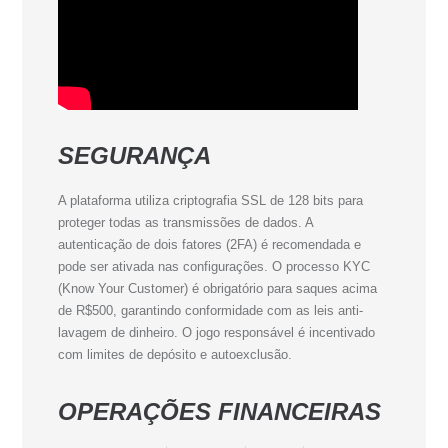
SEGURANÇA
A plataforma utiliza criptografia SSL de 128 bits para
proteger todas as transmissões de dados. A
autenticação de dois fatores (2FA) é recomendada e
pode ser ativada nas configurações. O processo KYC
(Know Your Customer) é obrigatório para saques acima
de R$500, garantindo conformidade com as leis anti-
lavagem de dinheiro. O jogo responsável é incentivado
com limites de depósito e autoexclusão.
OPERAÇÕES FINANCEIRAS