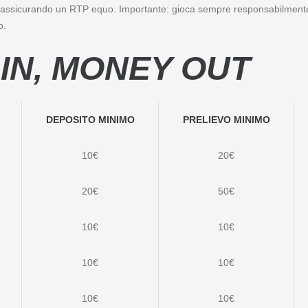
sicurando un RTP equo. Importante: gioca sempre responsabilmente e 
o.
IN, MONEY OUT
DEPOSITO MINIMO
PRELIEVO MINIMO
10€
20€
20€
50€
10€
10€
10€
10€
10€
10€