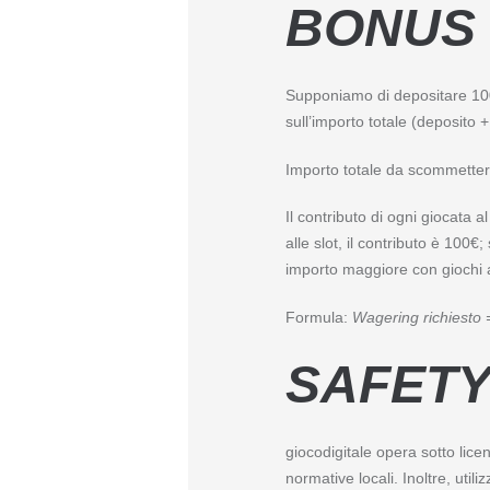
BONUS
Supponiamo di depositare 100
sull’importo totale (deposito +
Importo totale da scommetter
Il contributo di ogni giocata 
alle slot, il contributo è 100€
importo maggiore con giochi 
Formula:
Wagering richiesto 
SAFETY
giocodigitale opera sotto lic
normative locali. Inoltre, utili