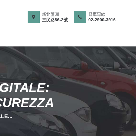
新北蘆洲
賞車專線
三民路86-2號
02-2900-3916
GITALE:
ICUREZZA
LE...