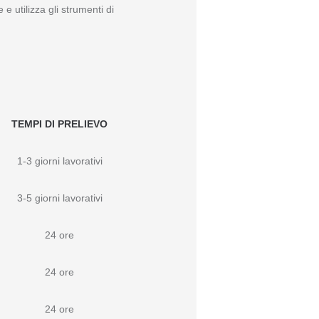
utilizza gli strumenti di
TEMPI DI PRELIEVO
1-3 giorni lavorativi
3-5 giorni lavorativi
24 ore
24 ore
24 ore