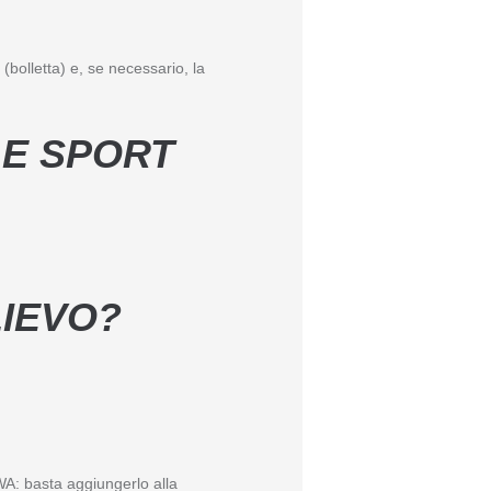
(bolletta) e, se necessario, la
LE SPORT
LIEVO?
WA: basta aggiungerlo alla