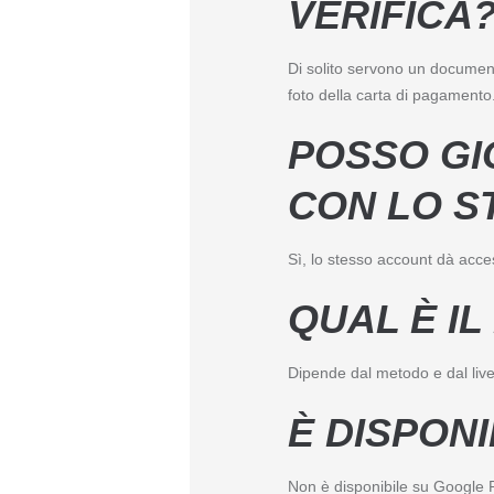
VERIFICA
Di solito servono un documento
foto della carta di pagamento
POSSO GI
CON LO S
Sì, lo stesso account dà acce
QUAL È IL
Dipende dal metodo e dal livel
È DISPONI
Non è disponibile su Google P