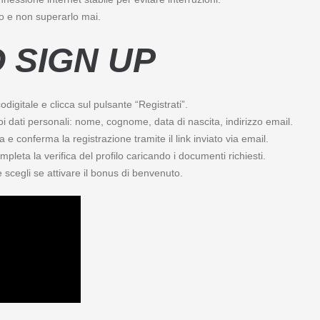
o e non superarlo mai.
 SIGN UP
iocodigitale e clicca sul pulsante “Registrati”.
oi dati personali: nome, cognome, data di nascita, indirizzo email.
e conferma la registrazione tramite il link inviato via email.
pleta la verifica del profilo caricando i documenti richiesti.
e scegli se attivare il bonus di benvenuto.