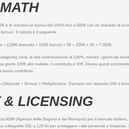
 MATH
€ e di ricevere un bonus del 100% fino a 500€ con un requisito di sc
 bonus). Il calcolo è il seguente:
e = (100€ deposito + 100€ bonus) × 35 = 200€ × 35 = 7.000€.
al wagering varia: le slot contribuiscono al 100%, mentre i giochi da tav
; se giochi 100€ alla roulette, il contributo è 10€. Dovrai quindi scommett
a basso contributo.
= (Deposito + Bonus) × Moltiplicatore
. Esempio con deposito 50€ e bon
 & LICENSING
enza ADM (Agenzia delle Dogane e dei Monopoli) per il mercato italiano,
zza crittografia SSL a 128 bit per proteggere i dati personali e finanziari. 