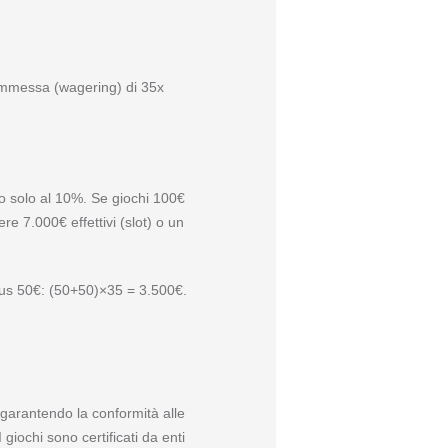
ommessa (wagering) di 35x
olo solo al 10%. Se giochi 100€
ere 7.000€ effettivi (slot) o un
us 50€: (50+50)×35 = 3.500€.
 garantendo la conformità alle
I giochi sono certificati da enti