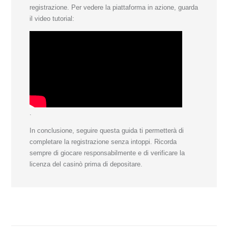
registrazione. Per vedere la piattaforma in azione, guarda
il video tutorial:
.
In conclusione, seguire questa guida ti permetterà di
completare la registrazione senza intoppi. Ricorda
sempre di giocare responsabilmente e di verificare la
licenza del casinò prima di depositare.