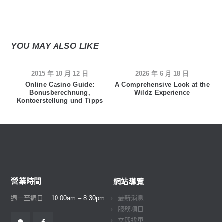
YOU MAY ALSO LIKE
2015 年 10 月 12 日
2026 年 6 月 18 日
Online Casino Guide:
A Comprehensive Look at the
Bonusberechnung,
Wildz Experience
Kontoerstellung und Tipps
營業時間
網站導覽
週一至週日
10:00am – 8:30pm
最新消息
服務項目
立即找車