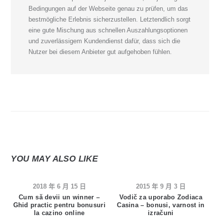
Bedingungen auf der Webseite genau zu prüfen, um das
bestmögliche Erlebnis sicherzustellen. Letztendlich sorgt
eine gute Mischung aus schnellen Auszahlungsoptionen
und zuverlässigem Kundendienst dafür, dass sich die
Nutzer bei diesem Anbieter gut aufgehoben fühlen.
YOU MAY ALSO LIKE
2018 年 6 月 15 日
2015 年 9 月 3 日
Cum să devii un winner –
Vodič za uporabo Zodiaca
Ghid practic pentru bonusuri
Casina – bonusi, varnost in
la cazino online
izračuni