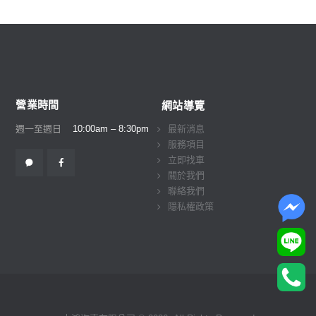
營業時間
網站導覽
週一至週日
10:00am – 8:30pm
最新消息
服務項目
立即找車
關於我們
聯絡我們
隱私權政策