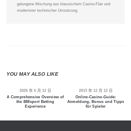
gelungene Mischung aus klassischem Casino-Flair und
modernster technischer Umsetzung.
YOU MAY ALSO LIKE
2026 年 6 月 12 日
2015 年 12 月 12 日
A Comprehensive Overview of
Online-Casino-Guide:
the 888sport Betting
Anmeldung, Bonus und Tipps
Experience
für Spieler