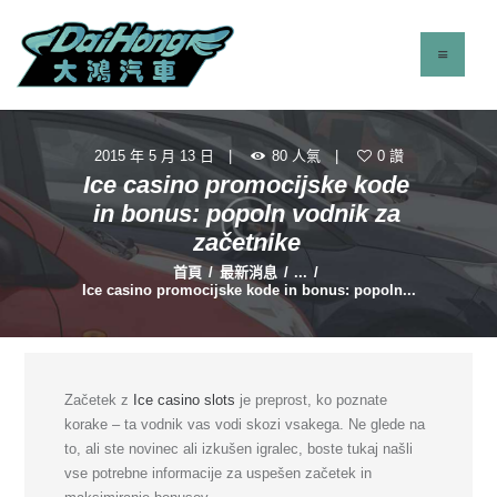
2015 年 5 月 13 日
80
人氣
0
讚
最新消息
Ice casino promocijske kode
服務項目
in bonus: popoln vodnik za
začetnike
立即找車
首頁
最新消息
...
聯絡我們
Ice casino promocijske kode in bonus: popoln...
關於我們
Začetek z
Ice casino slots
je preprost, ko poznate
korake – ta vodnik vas vodi skozi vsakega. Ne glede na
to, ali ste novinec ali izkušen igralec, boste tukaj našli
vse potrebne informacije za uspešen začetek in