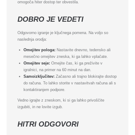
omogoča hiter dostop ter obvestila.
DOBRO JE VEDETI
Odgovorno igranje je ključnega pomena. Na voljo so
naslednja orodja:
Omejitev pologa:
Nastavite dnevno, tedensko ali
mesečno omejitev zneska, ki ga lahko vplačate.
Omejitev seje:
Omejite čas, ki ga preživite v
igralnici, na primer na 60 minut na dan.
Samoizključitev:
Začasno ali trajno blokirajte dostop
do računa. To lahko storite v nastavitvah računa ali s
kontaktiranjem podpore.
Vedno igrajte z zneskom, ki si ga lahko privoščite
izgubiti, in ne lovite izgub.
HITRI ODGOVORI