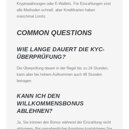
Kryptowährungen oder E‑Wallets. Für Einzahlungen sind
alle Methoden schnell, aber Kreditkarten haben
manchmal Limits.
COMMON QUESTIONS
WIE LANGE DAUERT DIE KYC-
ÜBERPRÜFUNG?
Die Überprüfung dauert in der Regel bis zu 24 Stunden,
kann aber bei hohem Aufkommen auch 48 Stunden
betragen.
KANN ICH DEN
WILLKOMMENSBONUS
ABLEHNEN?
Ja, Sie können den Bonus während der Einzahlung nicht
aktivieren. Bei versehentlicher Annahme kontaktieren Sie