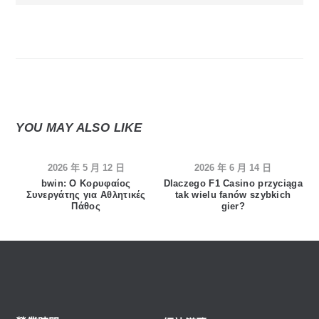
YOU MAY ALSO LIKE
2026 年 5 月 12 日
2026 年 6 月 14 日
bwin: Ο Κορυφαίος
Dlaczego F1 Casino przyciąga
Συνεργάτης για Αθλητικές
tak wielu fanów szybkich
Πάθος
gier?