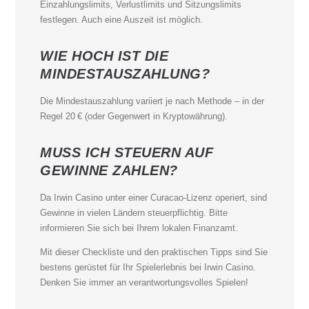
Einzahlungslimits, Verlustlimits und Sitzungslimits
festlegen. Auch eine Auszeit ist möglich.
WIE HOCH IST DIE
MINDESTAUSZAHLUNG?
Die Mindestauszahlung variiert je nach Methode – in der
Regel 20 € (oder Gegenwert in Kryptowährung).
MUSS ICH STEUERN AUF
GEWINNE ZAHLEN?
Da Irwin Casino unter einer Curacao-Lizenz operiert, sind
Gewinne in vielen Ländern steuerpflichtig. Bitte
informieren Sie sich bei Ihrem lokalen Finanzamt.
Mit dieser Checkliste und den praktischen Tipps sind Sie
bestens gerüstet für Ihr Spielerlebnis bei Irwin Casino.
Denken Sie immer an verantwortungsvolles Spielen!