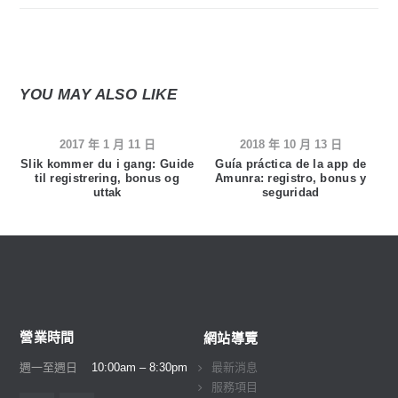
YOU MAY ALSO LIKE
2017 年 1 月 11 日
2018 年 10 月 13 日
Slik kommer du i gang: Guide
Guía práctica de la app de
til registrering, bonus og
Amunra: registro, bonus y
uttak
seguridad
營業時間
網站導覽
週一至週日
10:00am – 8:30pm
最新消息
服務項目