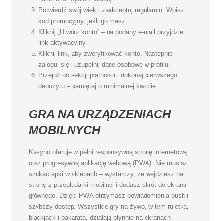
Potwierdź swój wiek i zaakceptuj regulamin. Wpisz
kod promocyjny, jeśli go masz.
Kliknij „Utwórz konto” – na podany e-mail przyjdzie
link aktywacyjny.
Kliknij link, aby zweryfikować konto. Następnie
zaloguj się i uzupełnij dane osobowe w profilu.
Przejdź do sekcji płatności i dokonaj pierwszego
depozytu – pamiętaj o minimalnej kwocie.
GRA NA URZĄDZENIACH
MOBILNYCH
Kasyno oferuje w pełni responsywną stronę internetową
oraz progresywną aplikację webową (PWA). Nie musisz
szukać apki w sklepach – wystarczy, że wejdziesz na
stronę z przeglądarki mobilnej i dodasz skrót do ekranu
głównego. Dzięki PWA otrzymasz powiadomienia push i
szybszy dostęp. Wszystkie gry na żywo, w tym ruletka,
blackjack i bakarata, działają płynnie na ekranach