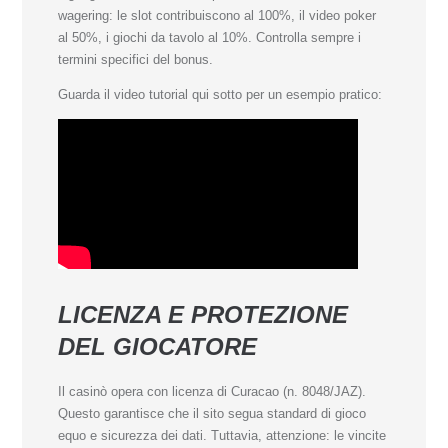
wagering: le slot contribuiscono al 100%, il video poker
al 50%, i giochi da tavolo al 10%. Controlla sempre i
termini specifici del bonus.
Guarda il video tutorial qui sotto per un esempio pratico:
LICENZA E PROTEZIONE
DEL GIOCATORE
Il casinò opera con licenza di Curacao (n. 8048/JAZ).
Questo garantisce che il sito segua standard di gioco
equo e sicurezza dei dati. Tuttavia, attenzione: le vincite