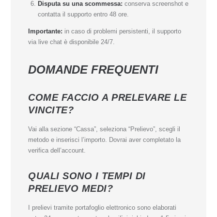
Disputa su una scommessa:
conserva screenshot e
contatta il supporto entro 48 ore.
Importante:
in caso di problemi persistenti, il supporto
via live chat è disponibile 24/7.
DOMANDE FREQUENTI
COME FACCIO A PRELEVARE LE
VINCITE?
Vai alla sezione “Cassa”, seleziona “Prelievo”, scegli il
metodo e inserisci l’importo. Dovrai aver completato la
verifica dell’account.
QUALI SONO I TEMPI DI
PRELIEVO MEDI?
I prelievi tramite portafoglio elettronico sono elaborati