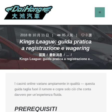
2018 年 10 月 11 日
85
人氣
0
讚
最新消息
Kings League: guida pratica
服務項目
a registrazione e wagering
立即找車
首頁
最新消息
...
Kings League: guida pratica a registrazione e...
聯絡我們
關於我們
I casinò online variano ampiamente in qualità — questa
guida taglia fuori il rumore e copre solo ciò che conta
davvero per un’esperienza fluida.
PREREQUISITI