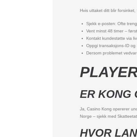
Hvis uttaket ditt blir forsinket
Sjekk e-posten: Ofte treng
Vent minst 48 timer – først
Kontakt kundestøtte via liv
Oppgi transaksjons-ID og 
Dersom problemet vedvarer
PLAYER
ER KONG 
Ja, Casino Kong opererer und
Norge – sjekk med Skatteetat
HVOR LAN