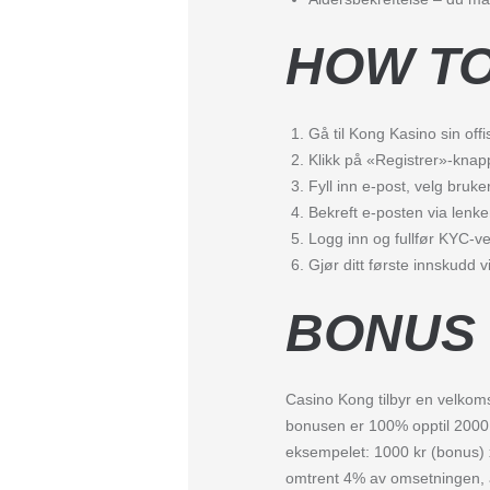
HOW TO
Gå til Kong Kasino sin offis
Klikk på «Registrer»-knapp
Fyll inn e-post, velg bruk
Bekreft e-posten via lenk
Logg inn og fullfør KYC-v
Gjør ditt første innskudd 
BONUS
Casino Kong tilbyr en velkoms
bonusen er 100% opptil 2000 k
eksempelet: 1000 kr (bonus) 
omtrent 4% av omsetningen, al