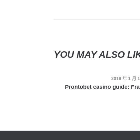
YOU MAY ALSO LI
2018 年 1 月 
Prontobet casino guide: Fra r