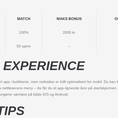
MATCH
MAKS BONUS
O
100%
2000 kr
50 spinn
–
 EXPERIENCE
 app i butikkene, men nettsiden er fullt optimalisert for mobil. Du kan 
nettleserens meny – da får du et app-lignende ikon på startskjermen. A
 fungerer sømløst på både iOS og Android.
TIPS