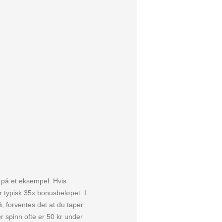
 på et eksempel: Hvis
r typisk 35x bonusbeløpet. I
 forventes det at du taper
r spinn ofte er 50 kr under