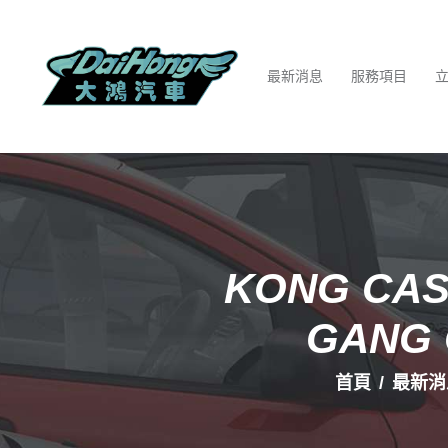
最新消息
服務項目
KONG CASI
GANG 
首頁
最新消