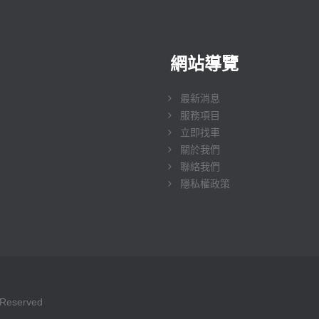
網站導覽
最新消息
服務項目
立即找車
關於我們
聯絡我們
隱私權政策
Reserved