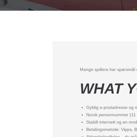
Mange spillere har spørsmå
WHAT Y
Gyldig e-postadresse og
Norsk personnummer (11 sif
Stabilt internett og en mo
Betalingsmetode: Vipps, Ba
Aldersbekreftelse – du må