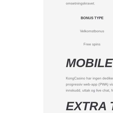
omsetningskravet.
BONUS TYPE
Velkomstbonus
Free spins
MOBILE
KongCasino har ingen dedikert
progressiv web-app (PWA) via 
innskudd, uttak og live chat,
EXTRA 